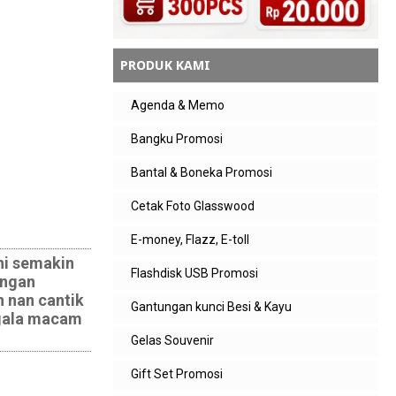
PRODUK KAMI
Agenda & Memo
Bangku Promosi
Bantal & Boneka Promosi
Cetak Foto Glasswood
E-money, Flazz, E-toll
ni semakin
Flashdisk USB Promosi
engan
 nan cantik
Gantungan kunci Besi & Kayu
egala macam
Gelas Souvenir
Gift Set Promosi