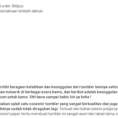
l order 300pcs
eritahuan terlebih dahulu
miliki beragam kelebihan dan keunggulan dari tumbler lainnya sehi
an menarik di berbagai acara kamu, dan berikut adalah keunggulan
um untuk kamu. Sttt baca sampai habis loh ya hehe !
akan salah satu souvenir tumbler yang sangat berkualitas dan juga
elnya sudah tidak diragukan lagi
. Terbuat dari bahan plastic polypro
nsert paper tentu membuat tumbler ini sangat awet dan tahan lama, s