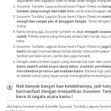
digunakan oleh siapapun baik itu anak-anak hingga orang d
Souvenir Tumbler Laguna Snow Insert Paper Chielo ini
merup
tumbler yang mungil dan tidak licin
, serta warna bagian d
Souvenir Tumbler Laguna Snow Insert Paper Chielo ini
memil
mungil dan sangat pas di genggam tangan
. Tentu dengan
orang.
Kamu tenang aja, Souvenir tumbler ini akan
menjadi souveni
cantik
. Pilihan warna yang tersedia antara lain merah, biru, 
hehe.
Souvenir Tumbler Laguna Snow Insert Paper Chielo ini
juga 
kamu
dengan memasukkan kertas desain atau insert paper ya
terlihat semakin keren, cantik dan juga menarik.
Dengan adanya insert paper yang dicetak full color dan cust
kamu seperti untuk acara ulang tahun, souvenir pernikah
merchandise promosi perusahaan kamu.
Karena logo yang
ini adalah solusi yang tepat untuk meningkatkan branding 
Nah banyak banget kan kelebihannya, jadi tun
bermanfaat dengan menjadikan Souvenir Tumble
kece di segala acara kamu !
Jika kamu tertarik untuk memiliki Souvenir Tumbler Laguna Snow 