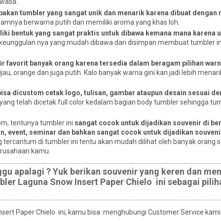
ewasa.
akan tumbler yang sangat unik dan menarik karena dibuat dengan
alamnya berwarna putih dan memiliki aroma yang khas loh.
iki bentuk yang sangat praktis untuk dibawa kemana mana karena 
 keunggulan nya yang mudah dibawa dan disimpan membuat tumbler ini
r favorit banyak orang karena tersedia dalam beragam pilihan warn
hijau, orange dan juga putih. Kalo banyak warna gini kan jadi lebih menar
bisa dicustom cetak logo, tulisan, gambar ataupun desain sesuai d
ng telah dicetak full color kedalam bagian body tumbler sehingga tum
om, tentunya tumbler ini
sangat cocok untuk dijadikan souvenir di be
an, event, seminar dan bahkan sangat cocok untuk dijadikan souveni
 tercantum di tumbler ini tentu akan mudah dilihat oleh banyak orang 
perusahaan kamu.
ggu apalagi ? Yuk berikan souvenir yang keren dan men
r Laguna Snow Insert Paper Chielo ini sebagai pilih
Insert Paper Chielo ini, kamu bisa menghubungi Customer Service kami