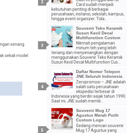
Card sudah menjadi
kebutuhan penting di berbagai
perusahaan, instansi, sekolah, kampus,
hingga event organizer. Tida...
Souvenir Teko Keramik
Susun Kecil Decal
Multifunction Custom
Nikmati pengalaman
dengan senang
minum teh yang lebih
tenang dan menyenangkan dengan
ak sekali model
menggunakan Souvenir Teko Keramik
Susun Kecil Decal Multifunction Cus...
Daftar Nomor Telepon
JNE Seluruh Indonesia
Zeropromosi – JNE adalah
salah satu perusahaan
ekspedisi terbesar di
Indonesia yang berdiri sejak tahun 1990.
Saat ini, JNE sudah memili...
Souvenir Mug 17
Agustus Merah Putih
Custom Logo
Sedang mencari souvenir
Mug 17 Agustus yang