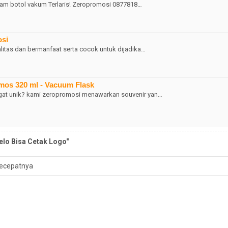
alam botol vakum Terlaris! Zeropromosi 0877818…
osi
litas dan bermanfaat serta cocok untuk dijadika…
rmos 320 ml - Vacuum Flask
at unik? kami zeropromosi menawarkan souvenir yan…
elo Bisa Cetak Logo"
ecepatnya