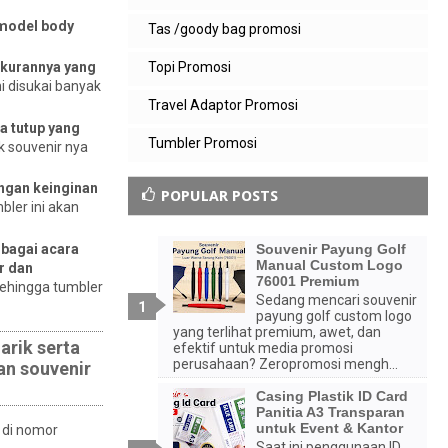
 model body
Tas /goody bag promosi
Topi Promosi
ukurannya yang
 disukai banyak
Travel Adaptor Promosi
a tutup yang
Tumbler Promosi
ik souvenir nya
engan keinginan
POPULAR POSTS
bler ini akan
rbagai acara
Souvenir Payung Golf
Manual Custom Logo
r dan
76001 Premium
sehingga tumbler
Sedang mencari souvenir
payung golf custom logo
yang terlihat premium, awet, dan
arik serta
efektif untuk media promosi
perusahaan? Zeropromosi mengh...
an souvenir
Casing Plastik ID Card
Panitia A3 Transparan
untuk Event & Kantor
 di nomor
Saat ini penggunaan ID