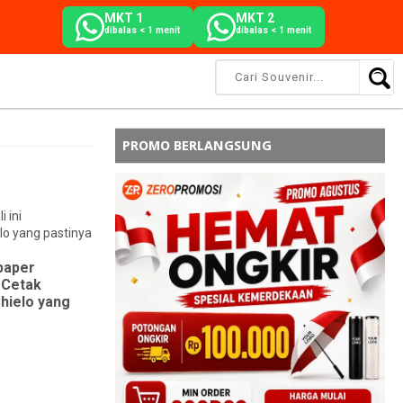
MKT 1
MKT 2
dibalas < 1 menit
dibalas < 1 menit
PROMO BERLANGSUNG
 ini
lo yang pastinya
paper
 Cetak
Chielo yang