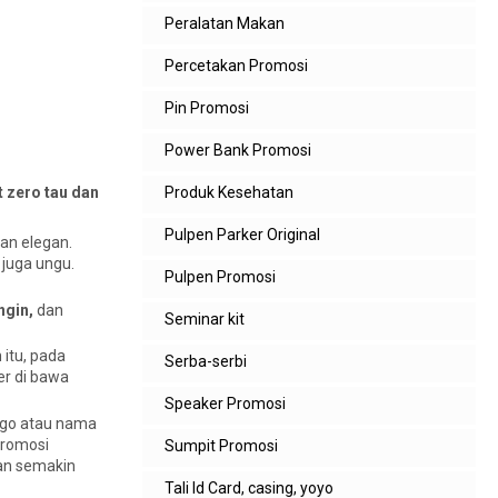
Peralatan Makan
Percetakan Promosi
Pin Promosi
Power Bank Promosi
Produk Kesehatan
t zero tau dan
Pulpen Parker Original
dan elegan.
 juga ungu.
Pulpen Promosi
ngin,
dan
Seminar kit
 itu, pada
Serba-serbi
er di bawa
Speaker Promosi
logo atau nama
promosi
Sumpit Promosi
kan semakin
Tali Id Card, casing, yoyo