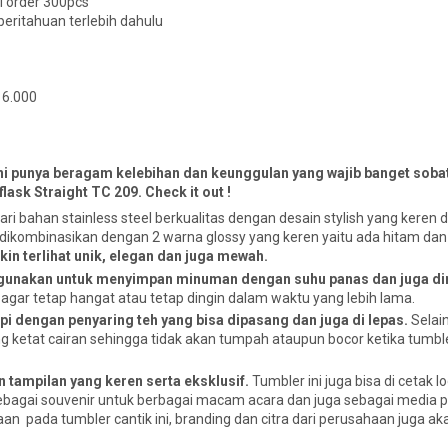
l order 300pcs
eritahuan terlebih dahulu
p 6.000
ini punya beragam kelebihan dan keunggulan yang wajib banget soba
sk Straight TC 209. Check it out !
ri bahan stainless steel berkualitas dengan desain stylish yang keren 
g dikombinasikan dengan 2 warna glossy yang keren yaitu ada hitam dan
kin terlihat unik, elegan dan juga mewah.
gunakan untuk menyimpan minuman dengan suhu panas dan juga di
agar tetap hangat atau tetap dingin dalam waktu yang lebih lama.
pi dengan penyaring teh yang bisa dipasang dan juga di lepas.
Selain
ang ketat cairan sehingga tidak akan tumpah ataupun bocor ketika tumbl
n tampilan yang keren serta eksklusif.
Tumbler ini juga bisa di cetak 
sebagai souvenir untuk berbagai macam acara dan juga sebagai media 
 pada tumbler cantik ini, branding dan citra dari perusahaan juga a