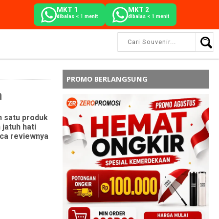
MKT 1
MKT 2
dibalas < 1 menit
dibalas < 1 menit
PROMO BERLANGSUNG
h
h satu produk
jatuh hati
aca reviewnya