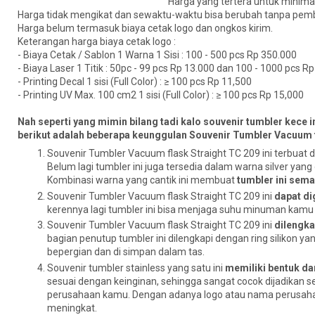
Harga yang tertera untuk minima
Harga tidak mengikat dan sewaktu-waktu bisa berubah tanpa pemb
Harga belum termasuk biaya cetak logo dan ongkos kirim.
Keterangan harga biaya cetak logo :
- Biaya Cetak / Sablon 1 Warna 1 Sisi : 100 - 500 pcs Rp 350.000
- Biaya Laser 1 Titik : 50pc - 99 pcs Rp 13.000 dan 100 - 1000 pcs R
- Printing Decal 1 sisi (Full Color) : ≥ 100 pcs Rp 11,500
- Printing UV Max. 100 cm2 1 sisi (Full Color) : ≥ 100 pcs Rp 15,000
Nah seperti yang mimin bilang tadi kalo souvenir tumbler kece 
berikut adalah beberapa keunggulan Souvenir Tumbler Vacuum fla
Souvenir Tumbler Vacuum flask Straight TC 209 ini terbuat da
Belum lagi tumbler ini juga tersedia dalam warna silver yan
Kombinasi warna yang cantik ini membuat
tumbler ini sema
Souvenir Tumbler Vacuum flask Straight TC 209 ini
dapat di
kerennya lagi tumbler ini bisa menjaga suhu minuman kamu 
Souvenir Tumbler Vacuum flask Straight TC 209 ini
dilengka
bagian penutup tumbler ini dilengkapi dengan ring silikon y
bepergian dan di simpan dalam tas.
Souvenir tumbler stainless yang satu ini
memiliki bentuk da
sesuai dengan keinginan, sehingga sangat cocok dijadikan 
perusahaan kamu. Dengan adanya logo atau nama perusahaan
meningkat.