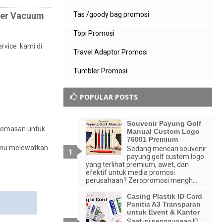
ler Vacuum
Tas /goody bag promosi
Topi Promosi
ervice kami di
Travel Adaptor Promosi
Tumbler Promosi
POPULAR POSTS
Souvenir Payung Golf
ngemasan untuk
Manual Custom Logo
76001 Premium
kamu melewatkan
Sedang mencari souvenir
payung golf custom logo
yang terlihat premium, awet, dan
efektif untuk media promosi
perusahaan? Zeropromosi mengh...
Casing Plastik ID Card
Panitia A3 Transparan
untuk Event & Kantor
Saat ini penggunaan ID