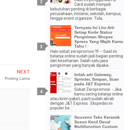
Card sudah menjadi
kebutuhan penting di berbagai
perusahaan, instansi, sekolah, kampus,
hingga event organizer. Tida...
Ternyata Ini Lho Arti
Setiap Kode Status
Pengiriman Shopee
Xpress Yang Wajib Kamu
Tahu !
Halo sobat zeropromosi 👋 – Saat ini
belanja online sudah jadi bagian penting
dari keseharian. Salah satu jasa
pengiriman yang banyak dipaka...
NEXT
Inilah arti Gateway,
Posting Lama
Sprinter, Simpan, Scan
pada J&T Express
Sobat Zeropromosi - Jika
kamu sering belanja online
atau kirim paket, pasti sudah akrab
dengan J&T Express . Ekspedisi ini
populer be...
Souvenir Teko Keramik
Susun Kecil Decal
Multifunction Custom