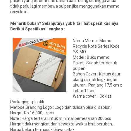
pulpen yang terbuat dari bahan daur ulang sehingga anda
tidak perlu lagi membawa pulpen jika menggunakan memo
recycle ini.
Menarik bukan? Selanjutnya yuk kita lihat spesifikasinya.
Berikut Spesifikasi lengkap :
Nama Memo : Memo
Recycle Note Series Kode
YS-MO
Model : Buku memo
Paket : Sudah termasuk
pulpen
Bahan Cover : Kertas daur
ulang ramah lingkungan
ukuran : Panjang 17,5 cm x
Lebar 14 cm
Warna cover : Coklat
Packaging : plastik
Metode Branding Logo : Logo dan tulisan bisa di sablon
Harga : Rp 16.000,- /pcs
Note : Harga tertera untuk minimal pemesanan 300pcs
Harga tidak mengikat dan sewaktu-waktu bisa berubah.
Harga belum termasuk biaya cetak.