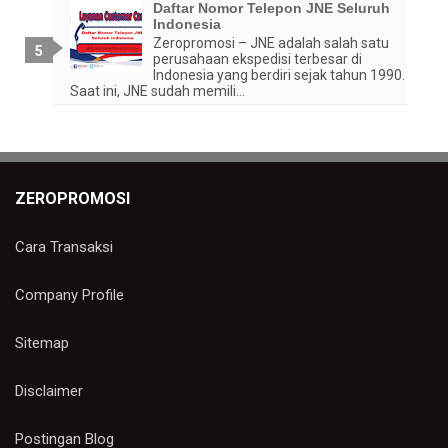
Daftar Nomor Telepon JNE Seluruh
Indonesia
Zeropromosi – JNE adalah salah satu
perusahaan ekspedisi terbesar di
Indonesia yang berdiri sejak tahun 1990.
Saat ini, JNE sudah memili...
ZEROPROMOSI
Cara Transaksi
Company Profile
Sitemap
Disclaimer
Postingan Blog