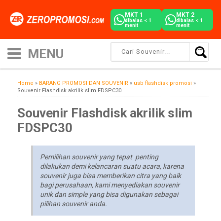
MKT 1
MKT 2
dibalas < 1
dibalas < 1
menit
menit
Home
»
BARANG PROMOSI DAN SOUVENIR
»
usb flashdisk promosi
»
Souvenir Flashdisk akrilik slim FDSPC30
Souvenir Flashdisk akrilik slim
FDSPC30
Pemilihan souvenir yang tepat penting
dilakukan demi kelancaran suatu acara, karena
souvenir juga bisa memberikan citra yang baik
bagi perusahaan, kami menyediakan souvenir
unik dan simple yang bisa digunakan sebagai
pilihan souvenir anda.