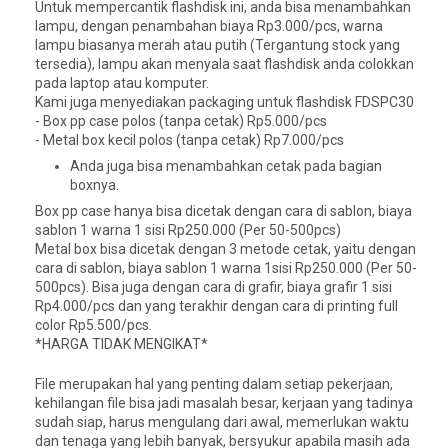
Untuk mempercantik flashdisk ini, anda bisa menambahkan
lampu, dengan penambahan biaya Rp3.000/pcs, warna
lampu biasanya merah atau putih (Tergantung stock yang
tersedia), lampu akan menyala saat flashdisk anda colokkan
pada laptop atau komputer.
Kami juga menyediakan packaging untuk flashdisk FDSPC30
- Box pp case polos (tanpa cetak) Rp5.000/pcs
- Metal box kecil polos (tanpa cetak) Rp7.000/pcs
Anda juga bisa menambahkan cetak pada bagian
boxnya.
Box pp case hanya bisa dicetak dengan cara di sablon, biaya
sablon 1 warna 1 sisi Rp250.000 (Per 50-500pcs)
Metal box bisa dicetak dengan 3 metode cetak, yaitu dengan
cara di sablon, biaya sablon 1 warna 1sisi Rp250.000 (Per 50-
500pcs). Bisa juga dengan cara di grafir, biaya grafir 1 sisi
Rp4.000/pcs dan yang terakhir dengan cara di printing full
color Rp5.500/pcs.
*HARGA TIDAK MENGIKAT*
File merupakan hal yang penting dalam setiap pekerjaan,
kehilangan file bisa jadi masalah besar, kerjaan yang tadinya
sudah siap, harus mengulang dari awal, memerlukan waktu
dan tenaga yang lebih banyak, bersyukur apabila masih ada