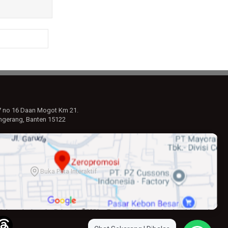
7 no 16 Daan Mogot Km 21.
ngerang, Banten 15122
ultasi dengan
Buka Peta Interaktif