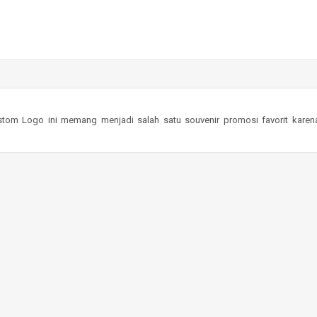
stom Logo ini memang menjadi salah satu souvenir promosi favorit karen
eminar, kantor, event perusahaan, hingga merchandise premium yang dapat dic