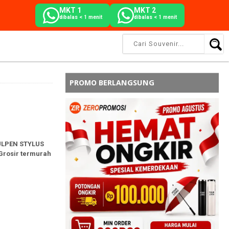
MKT 1
MKT 2
dibalas < 1 menit
dibalas < 1 menit
PROMO BERLANGSUNG
PULPEN STYLUS
 Grosir termurah