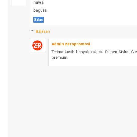
hawa
baguss
Balas
Balasan
admin zeropromosi
Terima kasih banyak kak 🙏 Pulpen Stylus Cu
premium.
Balas
Akum
Wahh cocok ka
Balas
Balasan
admin zeropromosi
Betul kak 😊 Pulpen Metal Stylus cocok untuk s