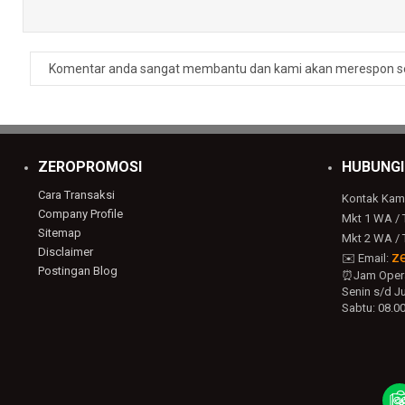
Balas
Komentar anda sangat membantu dan kami akan merespon s
Raib
minimal berapa pcs kak?
Balas
Balasan
ZEROPROMOSI
HUBUNGI
admin zeropromosi
Cara Transaksi
Kontak Kam
Company Profile
Halo kak 😊 Minimal pemesanan Pulpen Metal C
Mkt 1 WA / 
admin ya.
Sitemap
Mkt 2 WA / 
Disclaimer
z
✉️ Email:
Postingan Blog
⏰Jam Opera
Balas
Senin s/d Ju
Sabtu: 08.00
abil
bagus desain nya
Balas
Balasan