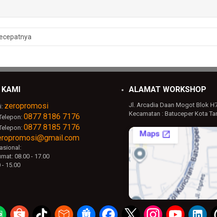
ecepatnya
 KAMI
ALAMAT WORKSHOP
zeropromosi
Jl. Arcadia Daan Mogot Blok H
i:
Kecamatan : Batuceper Kota Ta
0877 8186 7176
ustom Logo mulai dari 100 pcs. Untuk kebutuhan khusus bisa langsung kons
Telepon:
0877 8185 7176
Telepon:
eropromosi@gmail.com
sional:
mat: 08.00 - 17.00
 - 15.00