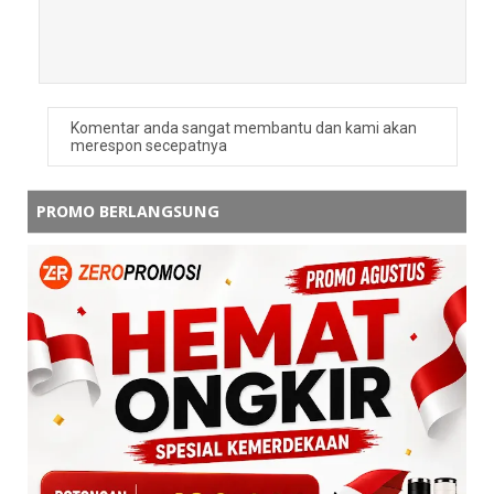
Keren
Balas
Balasan
admin zeropromosi
Komentar anda sangat membantu dan kami akan
merespon secepatnya
Terima kasih kak ✨ souvenir pulpen
stainless custom logo ini memang
salah satu pilihan favorit karena terlihat
PROMO BERLANGSUNG
premium dan cocok untuk berbagai
acara promosi
Balas
wati
lucu bgt desainnya
Balas
Balasan
admin zeropromosi