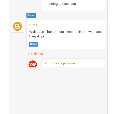
branding perusahaan
Balas
Ditha
Walaupun bahan stainless pilihan warnanua
banyak ya
Balas
Balasan
admin zeropromosi
Iya kak 😊 meskipun menggunakan
bahan stainless, pilihan warna pen besi
promosi custom logo ini tetap banyak
jadi bisa disesuaikan dengan
kebutuhan branding
Balas
Chandy