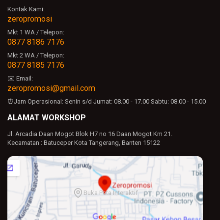
Kontak Kami:
zeropromosi
Mkt 1 WA / Telepon:
0877 8186 7176
Mkt 2 WA / Telepon:
0877 8185 7176
✉️ Email:
zeropromosi@gmail.com
⏰Jam Operasional:
Senin s/d Jumat: 08.00 - 17.00
Sabtu: 08.00 - 15.00
ALAMAT WORKSHOP
Jl. Arcadia Daan Mogot Blok H7 no 16 Daan Mogot Km 21.
Kecamatan : Batuceper Kota Tangerang, Banten 15122
Buka Peta Interaktif