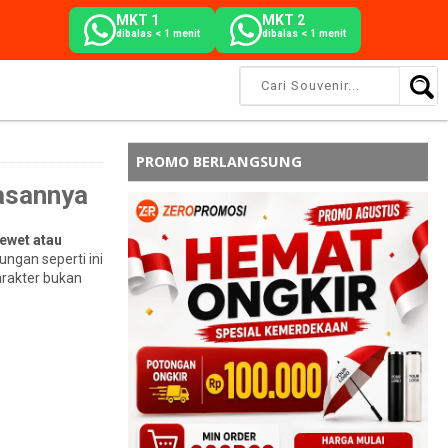
MKT 1
MKT 2
dibalas < 1 menit
dibalas < 1 menit
PROMO BERLANGSUNG
asannya
ewet atau
ungan seperti ini
arakter bukan