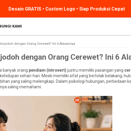
Desain GRATIS • Custom Logo • Siap Produksi Cepat
BUNGI KAMI
rjodoh dengan Orang Cerewet? Ini 6 Alasannya
odoh dengan Orang Cerewet? Ini 6 Al
a banyak orang
pendiam (introvert)
justru memiliki pasangan yang
cer
hidupan sehari-hari. Meski memiliki sifat yang bertolak belakang, hub
ebihan yang saling melengkapi. Dalam psikologi hubungan, perbedaan k
uanya saling memahami.