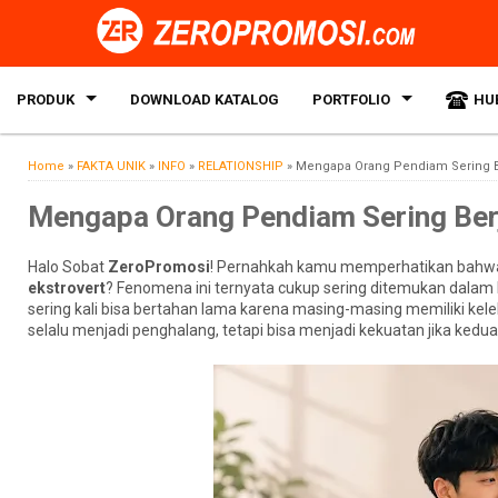
PRODUK
DOWNLOAD KATALOG
PORTFOLIO
HU
Home
»
FAKTA UNIK
»
INFO
»
RELATIONSHIP
»
Mengapa Orang Pendiam Sering Be
Mengapa Orang Pendiam Sering Berj
Halo Sobat
ZeroPromosi
! Pernahkah kamu memperhatikan bahw
ekstrovert
? Fenomena ini ternyata cukup sering ditemukan dalam ke
sering kali bisa bertahan lama karena masing-masing memiliki kel
selalu menjadi penghalang, tetapi bisa menjadi kekuatan jika ked