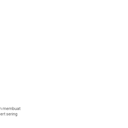
ian membuat
ert sering