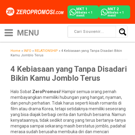
MKT 1
MKT 2
dibalas < 1
dibalas < 1
menit
menit
Home
»
INFO
»
RELATIONSHIP
»
4 Kebiasaan yang Tanpa Disadari Bikin
Kamu Jomblo Terus
4 Kebiasaan yang Tanpa Disadari
Bikin Kamu Jomblo Terus
Halo Sobat
ZeroPromosi
! Hampir semua orang pernah
membayangkan memiliki hubungan yang hangat, nyaman,
dan penuh perhatian. Tidak harus seperti kisah romantis di
film atau drama Korea, tetapi setidaknya memiliki seseorang
yang bisa diajak berbagi cerita dan tumbuh bersama. Namun
kenyataannya, tidak sedikit orang yang terus bertanya-tanya
mengapa sampai sekarang masih berstatus jomblo, padahal
merasa sudah berusaha membuka diri dan mencari