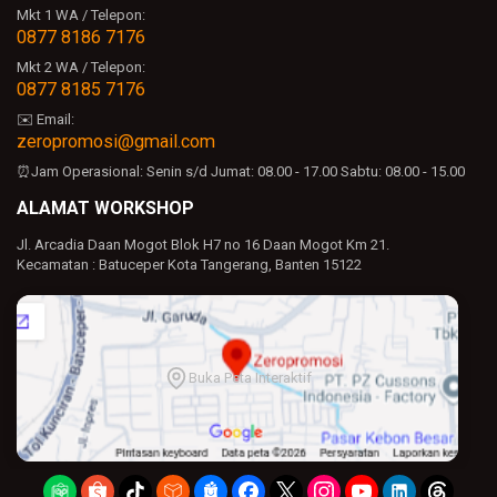
Mkt 1 WA / Telepon:
0877 8186 7176
Mkt 2 WA / Telepon:
0877 8185 7176
✉️ Email:
zeropromosi@gmail.com
⏰Jam Operasional:
Senin s/d Jumat: 08.00 - 17.00
Sabtu: 08.00 - 15.00
ALAMAT WORKSHOP
Jl. Arcadia Daan Mogot Blok H7 no 16 Daan Mogot Km 21.
Kecamatan : Batuceper Kota Tangerang, Banten 15122
Buka Peta Interaktif