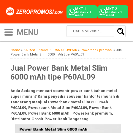
MKT 1
MKT 2
dibalas < 1
dibalas < 1
menit
menit
Home
»
BARANG PROMOSI DAN SOUVENIR
»
Powerbank promosi
»
Jual
Power Bank Metal Slim 6000 mAh tipe P60AL09
Jual Power Bank Metal Slim
6000 mAh tipe P60AL09
Anda Sedang mencari souvenir power bank bahan metal
super murah? Kami penyedia souvenir kantor termurah di
Tangerang menjual Powerbank Metal Slim 6000mAh
P60AL09, Powerbank Metal Slim P60AL09, Power Bank
P60AL09, Power Bank 6000 mAh, Powerbank premium,
Distributor Grosir Power Bank Tangerang