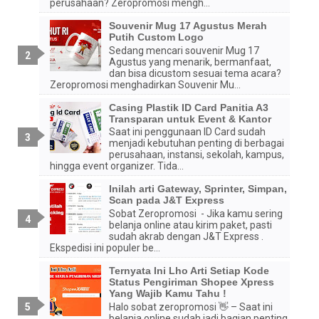
perusahaan? Zeropromosi mengh...
Souvenir Mug 17 Agustus Merah
Putih Custom Logo
Sedang mencari souvenir Mug 17
Agustus yang menarik, bermanfaat,
dan bisa dicustom sesuai tema acara?
Zeropromosi menghadirkan Souvenir Mu...
Casing Plastik ID Card Panitia A3
Transparan untuk Event & Kantor
Saat ini penggunaan ID Card sudah
menjadi kebutuhan penting di berbagai
perusahaan, instansi, sekolah, kampus,
hingga event organizer. Tida...
Inilah arti Gateway, Sprinter, Simpan,
Scan pada J&T Express
Sobat Zeropromosi - Jika kamu sering
belanja online atau kirim paket, pasti
sudah akrab dengan J&T Express .
Ekspedisi ini populer be...
Ternyata Ini Lho Arti Setiap Kode
Status Pengiriman Shopee Xpress
Yang Wajib Kamu Tahu !
Halo sobat zeropromosi 👋 – Saat ini
belanja online sudah jadi bagian penting