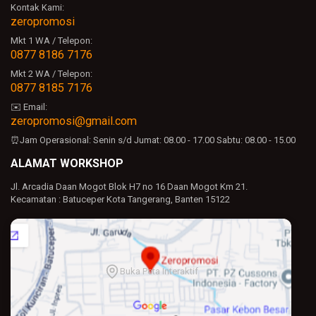
Kontak Kami:
zeropromosi
Mkt 1 WA / Telepon:
0877 8186 7176
Mkt 2 WA / Telepon:
0877 8185 7176
✉️ Email:
zeropromosi@gmail.com
⏰Jam Operasional:
Senin s/d Jumat: 08.00 - 17.00
Sabtu: 08.00 - 15.00
ALAMAT WORKSHOP
Jl. Arcadia Daan Mogot Blok H7 no 16 Daan Mogot Km 21.
Kecamatan : Batuceper Kota Tangerang, Banten 15122
Buka Peta Interaktif