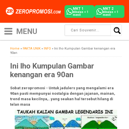
MKT 1
MKT 2
dibalas < 1
dibalas < 1
menit
menit
Home
»
FAKTA UNIK
»
INFO
»
Ini lho Kumpulan Gambar kenangan era
90an
Ini lho Kumpulan Gambar
kenangan era 90an
Sobat zeropromosi - Untuk jadulers yang mengalami era
90an pasti mempunyai nostalgia dengan jajanan, mainan,
trend masa kecilnya,..yang seakan hal tersebut hilang di
telan masa