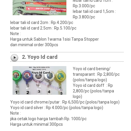
lebar tali id card 1cm :
Rp.3.000/pc
lebar tali id card 1,5cm :
Rp.3.800/pc
lebar tali id card 2cm : Rp.4.200/pc
lebar tali id card 2.5cm : Rp.5.100/pc
Note :
Harga untuk Sablon 1warna 1sisi Tanpa Stopper
dan minimal order 300pcs
2. Yoyo Id card
Yoyo id card bening/
transparant : Rp 2,800/pc
(polos/tanpa logo)
Yoyo id card doff : Rp
2,800/pc (polos/tanpa
logo)
Yoyo id card chrome/putar : Rp 6,500/pc (polos/tanpa logo)
Yoyo id card silver : Rp 4.000/pc (polos/tanpa logo)
Note :
jika cetak logo harga tambah Rp. 1000/pc
Harga untuk minimal 300pcs