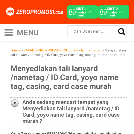
MKT 1
MKT 2
dibalas < 1
dibalas < 1
menit
menit
Home
»
BARANG PROMOSI DAN SOUVENIR
»
tali name tag
»
Menyediakan
tali lanyard /nametag / ID Card, yoyo name tag, casing, card case murah
Menyediakan tali lanyard
/nametag / ID Card, yoyo name
tag, casing, card case murah
Anda sedang mencari tempat yang
Menyediakan tali lanyard /nametag / ID
Card, yoyo name tag, casing, card case
murah ?
Kami Zeropromosi 081808064176 menyediakan pembuatan