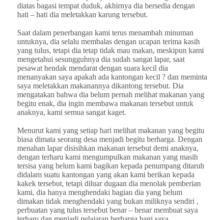
diatas bagasi tempat duduk, akhirnya dia bersedia dengan
hati – hati dia meletakkan karung tersebut.
Saat dalam penerbangan kami terus menambah minuman
untuknya, dia selalu membalas dengan ucapan terima kasih
yang tulus, tetapi dia tetap tidak mau makan, meskipun kami
mengetahui sesungguhnya dia sudah sangat lapar, saat
pesawat hendak mendarat dengan suara kecil dia
menanyakan saya apakah ada kantongan kecil ? dan meminta
saya meletakkan makanannya dikantong tersebut. Dia
mengatakan bahwa dia belum pernah melihat makanan yang
begitu enak, dia ingin membawa makanan tersebut untuk
anaknya, kami semua sangat kaget.
Menurut kami yang setiap hari melihat makanan yang begitu
biasa dimata seorang desa menjadi begitu berharga. Dengan
menahan lapar disisihkan makanan tersebut demi anaknya,
dengan terharu kami mengumpulkan makanan yang masih
tersisa yang belum kami bagikan kepada penumpang ditaruh
didalam suatu kantongan yang akan kami berikan kepada
kakek tersebut, tetapi diluar dugaan dia menolak pemberian
kami, dia hanya menghendaki bagian dia yang belum
dimakan tidak menghendaki yang bukan miliknya sendiri ,
perbuatan yang tulus tersebut benar – benar membuat saya
terharu dan menjadi pelajaran berharga bagi saya.