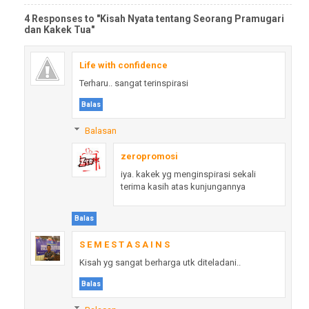
4 Responses to "Kisah Nyata tentang Seorang Pramugari
dan Kakek Tua"
Life with confidence
Terharu.. sangat terinspirasi
Balas
Balasan
zeropromosi
iya. kakek yg menginspirasi sekali
terima kasih atas kunjungannya
Balas
S E M E S T A S A I N S
Kisah yg sangat berharga utk diteladani..
Balas