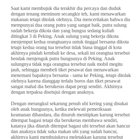
Saat kami membujuk dia terakhir dia percaya dan duduk
dengan tenang meminum secangkir teh, kami menawarkan
makanan tetapi ditolak olehnya. Dia menceritakan bahwa dia
mempunyai dua orang putra yang sangat baik, putra sulung
sudah bekerja dikota dan yang bungsu sedang kuliah
ditingkat 3 di Peking. Anak sulung yang bekerja dikota
menjemput kedua orangtuanya untuk tinggal bersama dikota
tetapi kedua orang tua tersebut tidak biasa tinggal di kota
akhirnya pindah kembali ke desa, sekali ini orangtua tersebut
hendak menjenguk putra bungsunya di Peking. Anak
sulungnya tidak tega orangtua tersebut naik mobil megitu
jauh, sehingga membeli tiket pesawat dan menawarkan
menemani bapaknya bersama - sama ke Peking, tetapi ditolak
olehnya karena dianggap terlalu boros dan tiket pesawat
sangat mahal dia bersikeras dapat pergi sendiri. Akhirnya
dengan terpaksa disetujui dengan anaknya.
Dengan merangkul sekarung penuh ubi kering yang disukai
oleh anak bungsunya, ketika melewati pemeriksaan
keamanan dibandara, dia disuruh menitipkan karung tersebut
ditempat bagasi tetapi dia bersikeras membawa sendiri,
katanya jika ditaruh ditempat bagasi ubi tersebut akan hancur
dan anaknya tidak suka makan ubi yang sudah hancur,
akhirnya kami membujuknya meletakkan karung tersebut