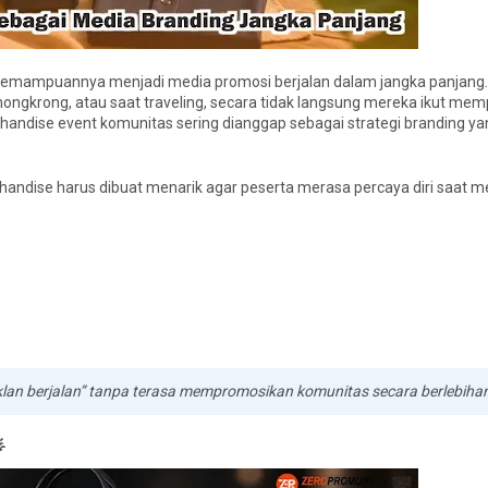
kemampuannya menjadi media promosi berjalan dalam jangka panjang. 
ngkrong, atau saat traveling, secara tidak langsung mereka ikut me
andise event komunitas sering dianggap sebagai strategi branding yan
handise harus dibuat menarik agar peserta merasa percaya diri saat
iklan berjalan” tanpa terasa mempromosikan komunitas secara berlebiha
