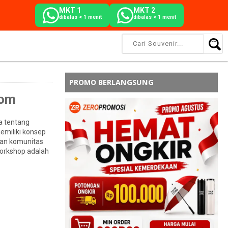
MKT 1
MKT 2
dibalas < 1 menit
dibalas < 1 menit
PROMO BERLANGSUNG
tom
a tentang
emiliki konsep
gan komunitas
workshop adalah