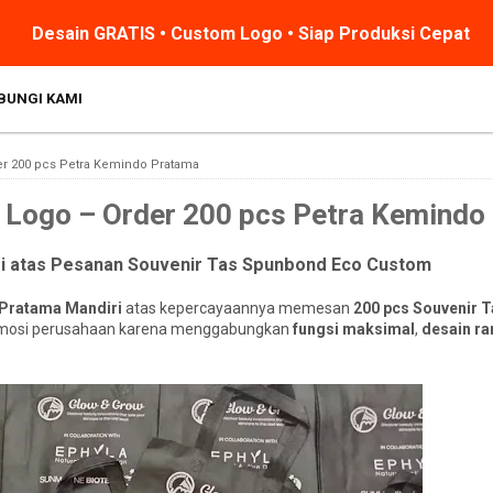
Desain GRATIS • Custom Logo • Siap Produksi Cepat
BUNGI KAMI
r 200 pcs Petra Kemindo Pratama
 Logo – Order 200 pcs Petra Kemindo
ri atas Pesanan Souvenir Tas Spunbond Eco Custom
Pratama Mandiri
atas kepercayaannya memesan
200 pcs Souvenir 
 promosi perusahaan karena menggabungkan
fungsi maksimal
,
desain r