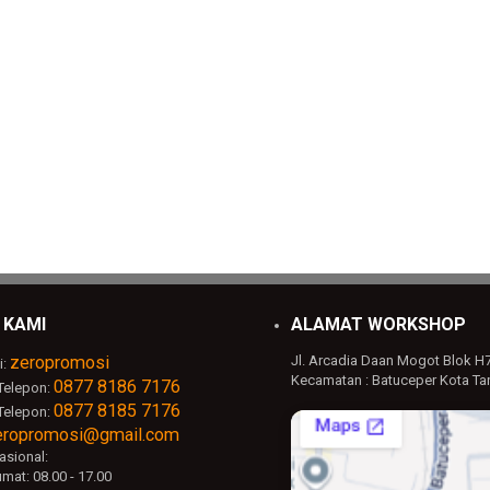
 KAMI
ALAMAT WORKSHOP
zeropromosi
Jl. Arcadia Daan Mogot Blok H
i:
Kecamatan : Batuceper Kota Ta
0877 8186 7176
Telepon:
0877 8185 7176
Telepon:
eropromosi@gmail.com
sional:
mat: 08.00 - 17.00