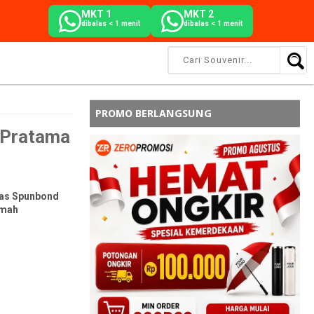
MKT 1
MKT 2
dibalas < 1 menit
dibalas < 1 menit
PROMO BERLANGSUNG
 Pratama
Tas Spunbond
amah