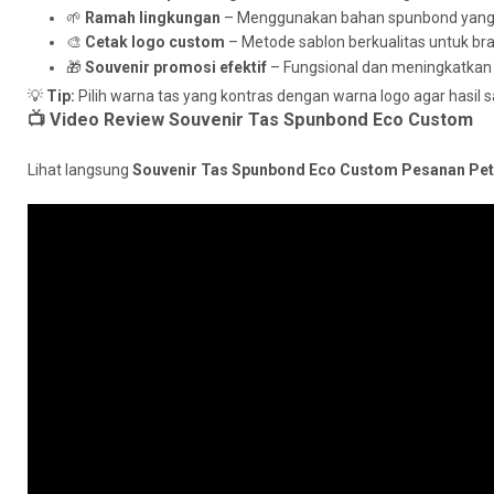
🌱
Ramah lingkungan
– Menggunakan bahan spunbond yang d
🎨
Cetak logo custom
– Metode sablon berkualitas untuk br
🎁
Souvenir promosi efektif
– Fungsional dan meningkatkan
💡
Tip:
Pilih warna tas yang kontras dengan warna logo agar hasil sa
📺 Video Review Souvenir Tas Spunbond Eco Custom
Lihat langsung
Souvenir Tas Spunbond Eco Custom Pesanan Pet