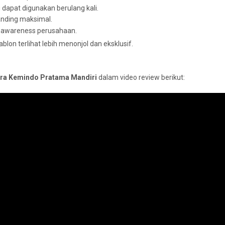
apat digunakan berulang kali.
anding maksimal.
 awareness perusahaan.
blon terlihat lebih menonjol dan eksklusif.
ra Kemindo Pratama Mandiri
dalam video review berikut: