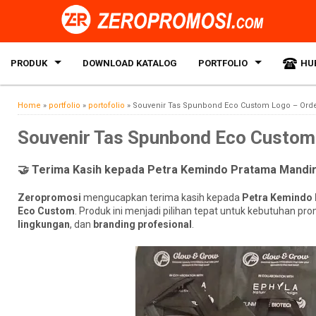
PRODUK
DOWNLOAD KATALOG
PORTFOLIO
HU
Home
»
portfolio
»
portofolio
»
Souvenir Tas Spunbond Eco Custom Logo – Orde
Souvenir Tas Spunbond Eco Custom
🤝 Terima Kasih kepada Petra Kemindo Pratama Mandi
Zeropromosi
mengucapkan terima kasih kepada
Petra Kemindo 
Eco Custom
. Produk ini menjadi pilihan tepat untuk kebutuhan
lingkungan
, dan
branding profesional
.