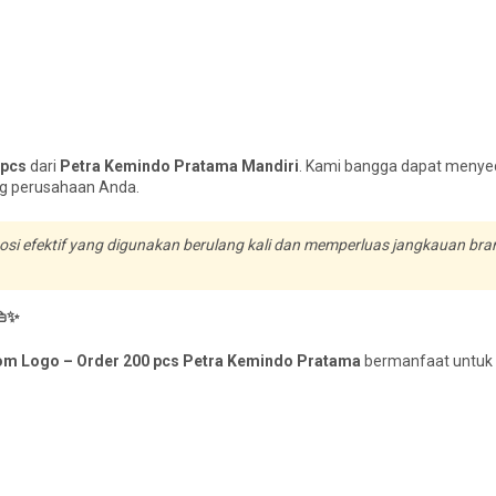
 pcs
dari
Petra Kemindo Pratama Mandiri
. Kami bangga dapat menye
ng perusahaan Anda.
osi efektif yang digunakan berulang kali dan memperluas jangkauan bra
👜✨
om Logo – Order 200 pcs Petra Kemindo Pratama
bermanfaat untuk