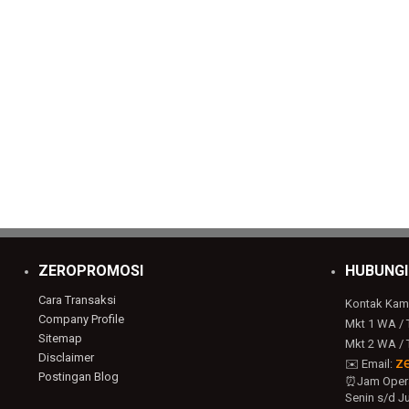
ZEROPROMOSI
HUBUNGI
Cara Transaksi
Kontak Kam
Company Profile
Mkt 1 WA / 
Sitemap
Mkt 2 WA / 
Disclaimer
z
✉️ Email:
Postingan Blog
⏰Jam Opera
Senin s/d Ju