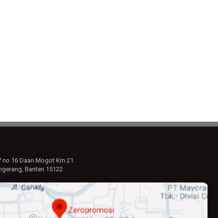
7 no 16 Daan Mogot Km 21.
ngerang, Banten 15122