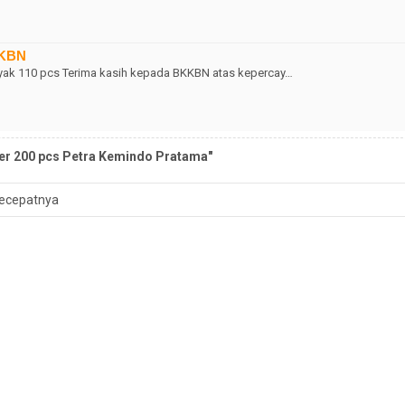
KKBN
k 110 pcs Terima kasih kepada BKKBN atas kepercay…
er 200 pcs Petra Kemindo Pratama"
ecepatnya