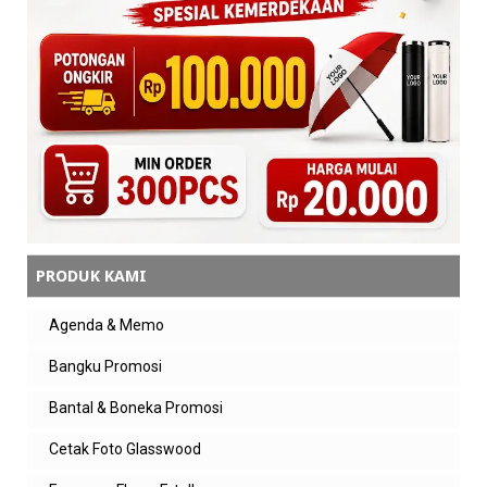
otomatis UML303 ini desainnya
compact, ringan, dan sangat praktis
dibawa kemana pun. Apalagi bisa
cetak logo kantor juga
Balas
Nur
Bagus
Balas
PRODUK KAMI
Agenda & Memo
Bangku Promosi
Bantal & Boneka Promosi
Cetak Foto Glasswood