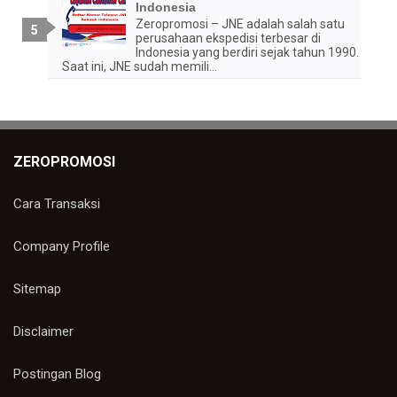
Indonesia
Zeropromosi – JNE adalah salah satu
perusahaan ekspedisi terbesar di
Indonesia yang berdiri sejak tahun 1990.
Saat ini, JNE sudah memili...
ZEROPROMOSI
Cara Transaksi
Company Profile
Sitemap
Disclaimer
Postingan Blog