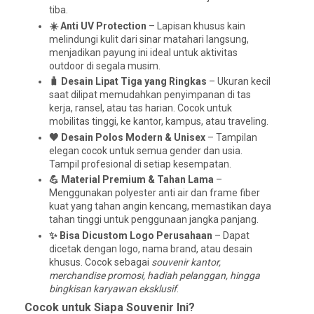
tiba.
☀️ Anti UV Protection
– Lapisan khusus kain
melindungi kulit dari sinar matahari langsung,
menjadikan payung ini ideal untuk aktivitas
outdoor di segala musim.
🧳 Desain Lipat Tiga yang Ringkas
– Ukuran kecil
saat dilipat memudahkan penyimpanan di tas
kerja, ransel, atau tas harian. Cocok untuk
mobilitas tinggi, ke kantor, kampus, atau traveling.
🖤 Desain Polos Modern & Unisex
– Tampilan
elegan cocok untuk semua gender dan usia.
Tampil profesional di setiap kesempatan.
💪 Material Premium & Tahan Lama
–
Menggunakan polyester anti air dan frame fiber
kuat yang tahan angin kencang, memastikan daya
tahan tinggi untuk penggunaan jangka panjang.
✨ Bisa Dicustom Logo Perusahaan
– Dapat
dicetak dengan logo, nama brand, atau desain
khusus. Cocok sebagai
souvenir kantor,
merchandise promosi, hadiah pelanggan, hingga
bingkisan karyawan eksklusif
.
Cocok untuk Siapa Souvenir Ini?