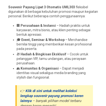
Souvenir Payung Lipat 3 Otomatis UML303
fleksibel
digunakan di berbagai kebutuhan promosi maupun kegiatan
personal. Berikut beberapa contoh penggunaannya:
🏢
Perusahaan & Instansi
– Hadiah praktis untuk
karyawan, mitra bisnis, atau klien penting sebagai
bentuk apresiasi.
🎓
Event, Seminar & Workshop
– Merchandise
bernilai tinggi yang memberikan kesan profesional
pada peserta.
🎁
Hadiah & Bingkisan Eksklusif
– Cocok untuk
pelanggan VIP, tamu undangan, atau perayaan
perusahaan.
👥
Komunitas & Organisasi
– Dapat menjadi
identitas visual sekaligus media branding yang
stylish dan fungsional.
👉
Klik di sini untuk melihat koleksi
lengkap souvenir payung promosi keren
lainnya
– banyak pilihan model terbaru
dengan harga menarik!