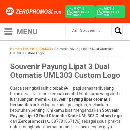
MKT 1
MKT 2
dibalas < 1
dibalas < 1
menit
menit
Home
»
PAYUNG PROMOSI
»
Souvenir Payung Lipat 3 Dual Otomatis
UML303 Custom Logo
Souvenir Payung Lipat 3 Dual
Otomatis UML303 Custom Logo
Cuaca seringkali sulit ditebak 🌦️ — pagi panas terik, siang
hujan deras, lalu sore kembali cerah. Untuk kamu yang aktif di
luar ruangan, memiliki
souvenir payung lipat otomatis
berkualitas
bukan lagi sekadar pelengkap, melainkan
kebutuhan penting. Kini kamu bisa mengandalkan
Souvenir
Payung Lipat 3 Dual Otomatis Kode UML303 Custom Logo
dari
Zeropromosi
(📞 087781867176) sebagai solusi praktis
untuk menghadapi berbagai kondisi cuaca dengan gaya