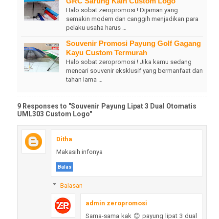
GRC Sarung Kain Custom Logo
Halo sobat zeropromosi ! Dijaman yang
semakin modern dan canggih menjadikan para
pelaku usaha harus …
Souvenir Promosi Payung Golf Gagang
Kayu Custom Termurah
Halo sobat zeropromosi ! Jika kamu sedang
mencari souvenir eksklusif yang bermanfaat dan
tahan lama …
9 Responses to "Souvenir Payung Lipat 3 Dual Otomatis
UML303 Custom Logo"
Ditha
Makasih infonya
Balas
Balasan
admin zeropromosi
Sama-sama kak 😊 payung lipat 3 dual