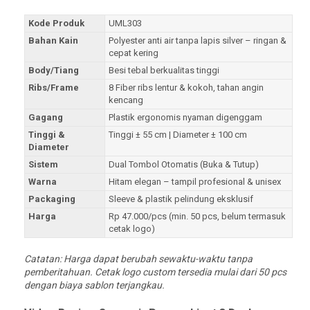
Kode Produk
UML303
Bahan Kain
Polyester anti air tanpa lapis silver – ringan &
cepat kering
Body/Tiang
Besi tebal berkualitas tinggi
Ribs/Frame
8 Fiber ribs lentur & kokoh, tahan angin
kencang
Gagang
Plastik ergonomis nyaman digenggam
Tinggi &
Tinggi ± 55 cm | Diameter ± 100 cm
Diameter
Sistem
Dual Tombol Otomatis (Buka & Tutup)
Warna
Hitam elegan – tampil profesional & unisex
Packaging
Sleeve & plastik pelindung eksklusif
Harga
Rp 47.000/pcs (min. 50 pcs, belum termasuk
cetak logo)
Catatan: Harga dapat berubah sewaktu-waktu tanpa
pemberitahuan. Cetak logo custom tersedia mulai dari 50 pcs
dengan biaya sablon terjangkau.