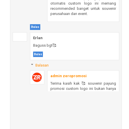
otomatis custom logo ini memang
recommended banget untuk souvenir
perusahaan dan event.
Balas
Erlan
Baguss bgt🥰
Balas
Balasan
admin zeropromosi
Terima kasih kak 🥰 souvenir payung
promosi custom logo ini bukan hanya
berguna tapi juga meningkatkan citra
brand
Balas
Yuni