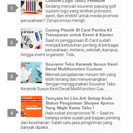
Custom Logo 76001 Premium
Sedang mencari souvenir payung golf
custom logo yang terlihat premium,
awet, dan efektif untuk media promosi
perusahaan? Zeropromosi mengh...
Casing Plastik ID Card Panitia A3
Transparan untuk Event & Kantor
Saat ini penggunaan ID Card sudah
menjadi kebutuhan penting di berbagai
perusahaan, instansi, sekolah, kampus,
hingga event organizer. Tida...
Souvenir Teko Keramik Susun Kecil
Decal Multifunction Custom
Nikmati pengalaman minum teh yang
lebih tenang dan menyenangkan
dengan menggunakan Souvenir Teko
Keramik Susun Kecil Decal Multifunction Cus...
Ternyata Ini Lho Arti Setiap Kode
Status Pengiriman Shopee Xpress
Yang Wajib Kamu Tahu !
Halo sobat zeropromosi 👋 – Saat ini
belanja online sudah jadi bagian penting
dari keseharian. Salah satu jasa pengiriman yang
banyak dipaka...