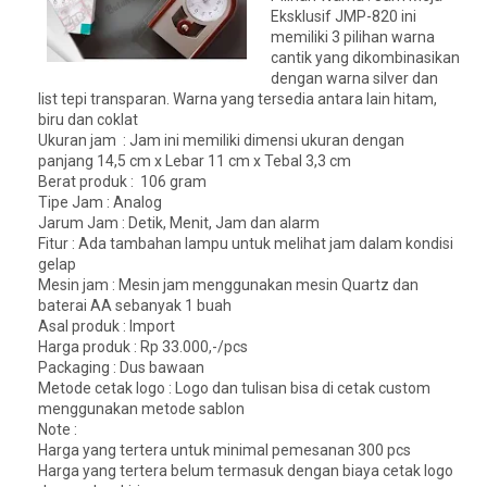
Eksklusif JMP-820 ini
memiliki 3 pilihan warna
cantik yang dikombinasikan
dengan warna silver dan
list tepi transparan. Warna yang tersedia antara lain hitam,
biru dan coklat
Ukuran jam : Jam ini memiliki dimensi ukuran dengan
panjang 14,5 cm x Lebar 11 cm x Tebal 3,3 cm
Berat produk : 106 gram
Tipe Jam : Analog
Jarum Jam : Detik, Menit, Jam dan alarm
Fitur : Ada tambahan lampu untuk melihat jam dalam kondisi
gelap
Mesin jam : Mesin jam menggunakan mesin Quartz dan
baterai AA sebanyak 1 buah
Asal produk : Import
Harga produk : Rp 33.000,-/pcs
Packaging : Dus bawaan
Metode cetak logo : Logo dan tulisan bisa di cetak custom
menggunakan metode sablon
Note :
Harga yang tertera untuk minimal pemesanan 300 pcs
Harga yang tertera belum termasuk dengan biaya cetak logo