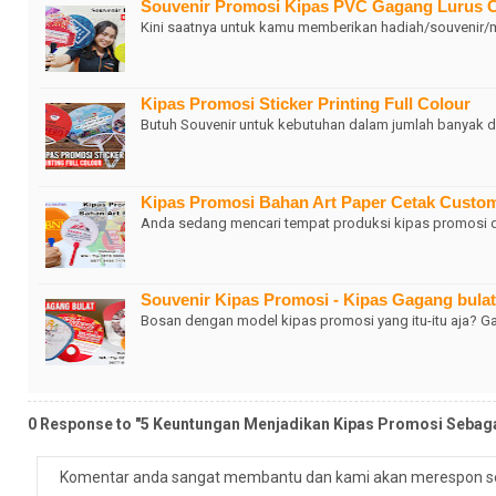
Souvenir Promosi Kipas PVC Gagang Lurus Ce
Kini saatnya untuk kamu memberikan hadiah/souvenir/
Kipas Promosi Sticker Printing Full Colour
Butuh Souvenir untuk kebutuhan dalam jumlah banyak 
Kipas Promosi Bahan Art Paper Cetak Custo
Anda sedang mencari tempat produksi kipas promosi d
Souvenir Kipas Promosi - Kipas Gagang bulat
Bosan dengan model kipas promosi yang itu-itu aja? G
0 Response to "5 Keuntungan Menjadikan Kipas Promosi Sebaga
Komentar anda sangat membantu dan kami akan merespon s