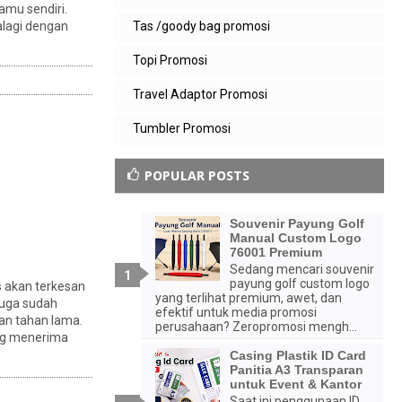
amu sendiri.
Tas /goody bag promosi
alagi dengan
Topi Promosi
Travel Adaptor Promosi
Tumbler Promosi
POPULAR POSTS
Souvenir Payung Golf
Manual Custom Logo
76001 Premium
Sedang mencari souvenir
payung golf custom logo
s akan terkesan
yang terlihat premium, awet, dan
juga sudah
efektif untuk media promosi
dan tahan lama.
perusahaan? Zeropromosi mengh...
ang menerima
Casing Plastik ID Card
Panitia A3 Transparan
untuk Event & Kantor
Saat ini penggunaan ID