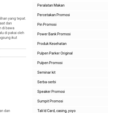
Peralatan Makan
Percetakan Promosi
ihan yang tepat.
aat dan
Pin Promosi
h di bawa
u di pakai oleh
Power Bank Promosi
ngsung ikut
Produk Kesehatan
Pulpen Parker Original
Pulpen Promosi
Seminar kit
Serba-serbi
Speaker Promosi
Sumpit Promosi
Tali Id Card, casing, yoyo
han dan