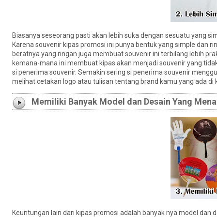
Biasanya seseorang pasti akan lebih suka dengan sesuatu yang simp
Karena souvenir kipas promosi ini punya bentuk yang simple dan
beratnya yang ringan juga membuat souvenir ini terbilang lebih pr
kemana-mana ini membuat kipas akan menjadi souvenir yang tidak ha
si penerima souvenir. Semakin sering si penerima souvenir mengg
melihat cetakan logo atau tulisan tentang brand kamu yang ada di k
Memiliki Banyak Model dan Desain Yang Mena
Keuntungan lain dari kipas promosi adalah banyak nya model dan d