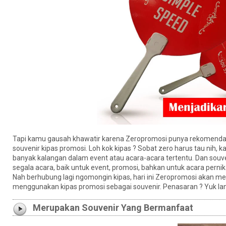
Tapi kamu gausah khawatir karena Zeropromosi punya rekomendasi
souvenir kipas promosi. Loh kok kipas ? Sobat zero harus tau nih, 
banyak kalangan dalam event atau acara-acara tertentu. Dan souven
segala acara, baik untuk event, promosi, bahkan untuk acara perni
Nah berhubung lagi ngomongin kipas, hari ini Zeropromosi akan 
menggunakan kipas promosi sebagai souvenir. Penasaran ? Yuk langs
Merupakan Souvenir Yang Bermanfaat