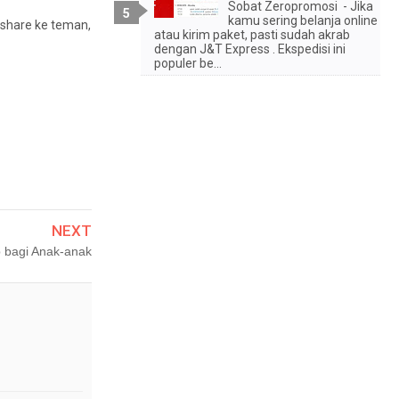
Sobat Zeropromosi - Jika
kamu sering belanja online
 share ke teman,
atau kirim paket, pasti sudah akrab
dengan J&T Express . Ekspedisi ini
populer be...
NEXT
 bagi Anak-anak