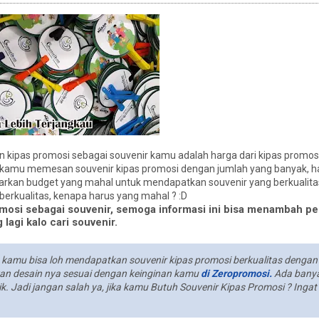
 kipas promosi sebagai souvenir kamu adalah harga dari kipas promosi
lo kamu memesan souvenir kipas promosi dengan jumlah yang banyak, ha
rkan budget yang mahal untuk mendapatkan souvenir yang berkualita
 berkualitas, kenapa harus yang mahal ? :D
omosi sebagai souvenir, semoga informasi ini bisa menambah p
lagi kalo cari souvenir.
 kamu bisa loh mendapatkan souvenir kipas promosi berkualitas dengan
kan desain nya sesuai dengan keinginan kamu
di Zeropromosi.
Ada banya
. Jadi jangan salah ya, jika kamu Butuh Souvenir Kipas Promosi ? Ingat