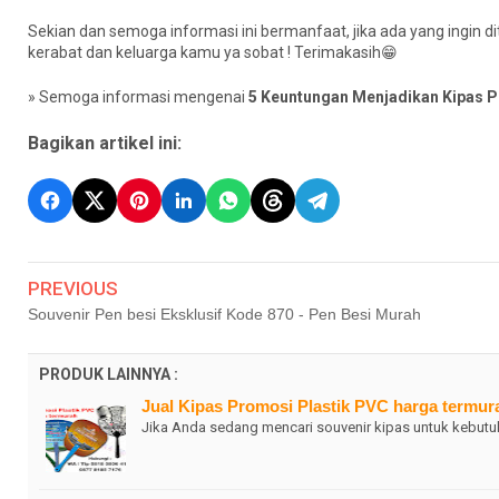
Sekian dan semoga informasi ini bermanfaat, jika ada yang ingin d
kerabat dan keluarga kamu ya sobat ! Terimakasih😁
» Semoga informasi mengenai
5 Keuntungan Menjadikan Kipas 
Bagikan artikel ini:
PREVIOUS
Souvenir Pen besi Eksklusif Kode 870 - Pen Besi Murah
PRODUK LAINNYA :
Jual Kipas Promosi Plastik PVC harga termur
Jika Anda sedang mencari souvenir kipas untuk kebut