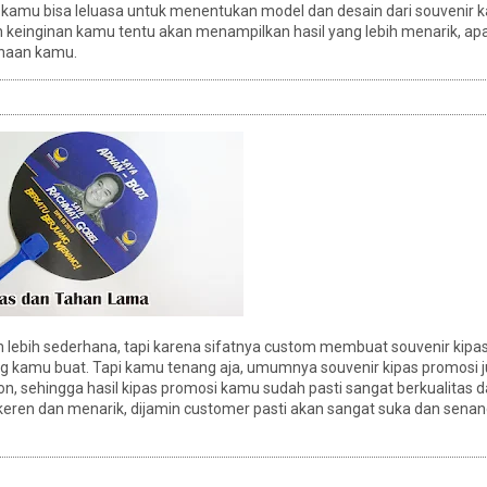
amu bisa leluasa untuk menentukan model dan desain dari souvenir k
n keinginan kamu tentu akan menampilkan hasil yang lebih menarik, ap
ahaan kamu.
san lebih sederhana, tapi karena sifatnya custom membuat souvenir kipa
g kamu buat. Tapi kamu tenang aja, umumnya souvenir kipas promosi 
rton, sehingga hasil kipas promosi kamu sudah pasti sangat berkualitas 
keren dan menarik, dijamin customer pasti akan sangat suka dan sen