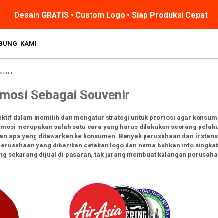
Desain GRATIS • Custom Logo • Siap Produksi Cepat
BUNGI KAMI
venir
mosi Sebagai Souvenir
lektif dalam memilih dan mengatur strategi untuk promosi agar konsu
romosi merupakan salah satu cara yang harus dilakukan seorang pelak
n apa yang ditawarkan ke konsumen. Banyak perusahaan dan instans
erusahaan yang diberikan cetakan logo dan nama bahkan info singkat
ng sekarang dijual di pasaran, tak jarang membuat kalangan perusah