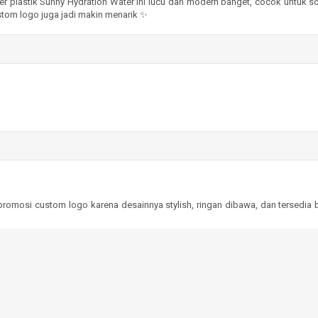
 plastik Sunny Hydration Water ini lucu dan modern banget, cocok untuk sou
stom logo juga jadi makin menarik ✨
 promosi custom logo karena desainnya stylish, ringan dibawa, dan tersedia 