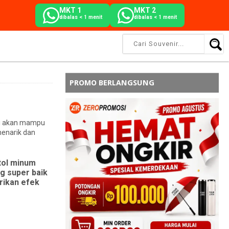
MKT 1
MKT 2
dibalas < 1 menit
dibalas < 1 menit
PROMO BERLANGSUNG
ini akan mampu
menarik dan
tol minum
ng super baik
rikan efek