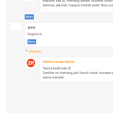
Makasih kak 🙏 memang desain souvenir tumbler
seminar, sekolah, maupun hadiah event. Bisa cu
Balas
ipem
baguss ni
Balas
Balasan
admin zeropromosi
Terima kasih kak 😊
Tumbler ini memang jadi favorit untuk souvenir
warna menarik
Balas
Hesti
Minimal pesanan berapa ka?