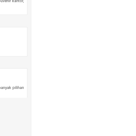
venir kantor,
banyak pilihan