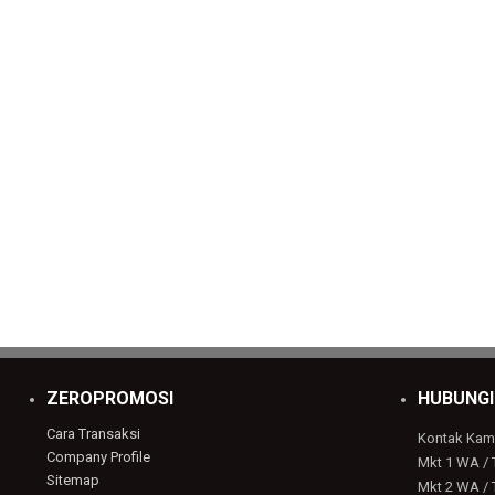
ZEROPROMOSI
HUBUNGI
Cara Transaksi
Kontak Kam
Company Profile
Mkt 1 WA / 
Sitemap
Mkt 2 WA / 