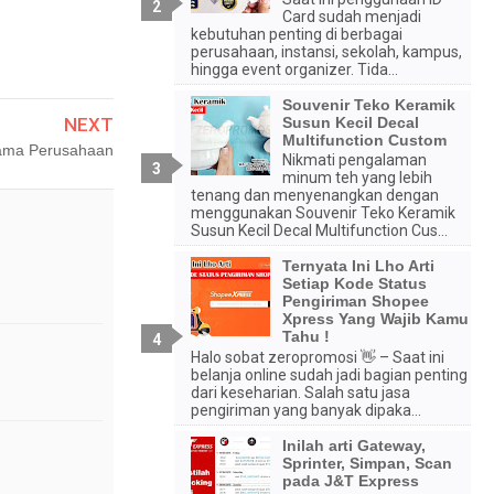
Card sudah menjadi
kebutuhan penting di berbagai
perusahaan, instansi, sekolah, kampus,
hingga event organizer. Tida...
Souvenir Teko Keramik
Susun Kecil Decal
NEXT
Multifunction Custom
Nama Perusahaan
Nikmati pengalaman
minum teh yang lebih
tenang dan menyenangkan dengan
menggunakan Souvenir Teko Keramik
Susun Kecil Decal Multifunction Cus...
Ternyata Ini Lho Arti
Setiap Kode Status
Pengiriman Shopee
Xpress Yang Wajib Kamu
Tahu !
Halo sobat zeropromosi 👋 – Saat ini
belanja online sudah jadi bagian penting
dari keseharian. Salah satu jasa
pengiriman yang banyak dipaka...
Inilah arti Gateway,
Sprinter, Simpan, Scan
pada J&T Express