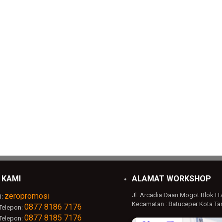
 KAMI
ALAMAT WORKSHOP
zeropromosi
Jl. Arcadia Daan Mogot Blok H
i:
Kecamatan : Batuceper Kota Ta
0877 8186 7176
Telepon:
0877 8185 7176
Telepon: