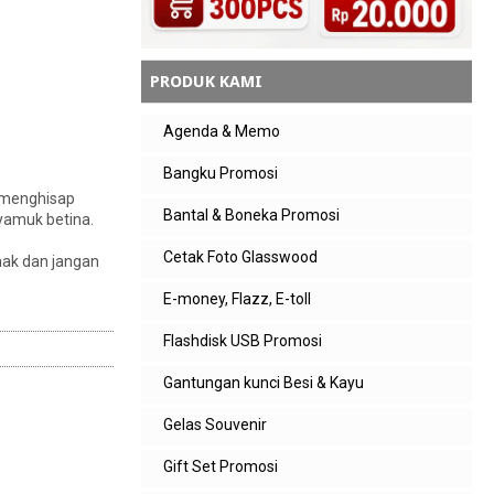
PRODUK KAMI
Agenda & Memo
Bangku Promosi
k menghisap
Bantal & Boneka Promosi
yamuk betina.
Cetak Foto Glasswood
mak dan jangan
E-money, Flazz, E-toll
Flashdisk USB Promosi
Gantungan kunci Besi & Kayu
Gelas Souvenir
Gift Set Promosi