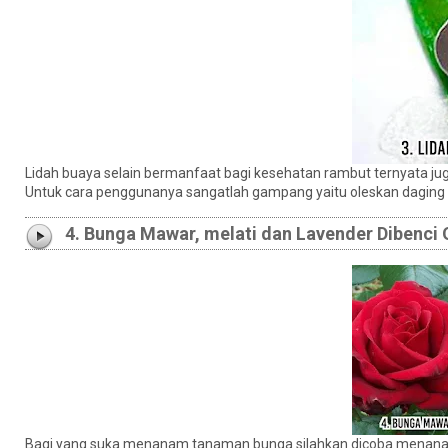
Lidah buaya selain bermanfaat bagi kesehatan rambut ternyata ju
Untuk cara penggunanya sangatlah gampang yaitu oleskan daging lid
4. Bunga Mawar, melati dan Lavender Dibenci
Bagi yang suka menanam tanaman bunga silahkan dicoba menanam 