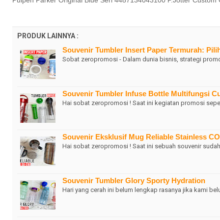
Pulpen Parker Original Blue Seri 4487134043100 P.Jotter Custom G
PRODUK LAINNYA :
Souvenir Tumbler Insert Paper Termurah: Pil
Sobat zeropromosi - Dalam dunia bisnis, strategi prom
Souvenir Tumbler Infuse Bottle Multifungsi
Hai sobat zeropromosi ! Saat ini kegiatan promosi sep
Souvenir Eksklusif Mug Reliable Stainless C
Hai sobat zeropromosi ! Saat ini sebuah souvenir sudah
Souvenir Tumbler Glory Sporty Hydration
Hari yang cerah ini belum lengkap rasanya jika kami b