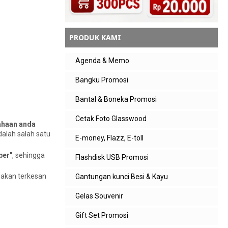
PRODUK KAMI
Agenda & Memo
Bangku Promosi
Bantal & Boneka Promosi
Cetak Foto Glasswood
ahaan anda
dalah salah satu
E-money, Flazz, E-toll
per"
, sehingga
Flashdisk USB Promosi
a akan terkesan
Gantungan kunci Besi & Kayu
Gelas Souvenir
Gift Set Promosi