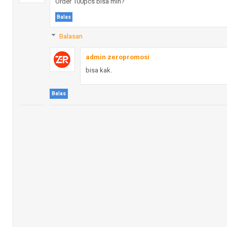
Order 100pcs bisa min?
Balas
Balasan
admin zeropromosi
bisa kak.
Balas
Anonim
👍👍👍👍
Balas
Balasan
admin zeropromosi
terima kasih atas kunjungannya
Balas