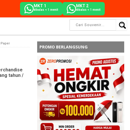
MKT 1
MKT 2
dibalas < 1 menit
dibalas < 1 menit
t Paper
PROMO BERLANGSUNG
erchandise
ang tahun /