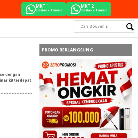
MKT 1
MKT 2
dibalas < 1 menit
dibalas < 1 menit
PROMO BERLANGSUNG
ise dengan
ar kit terdapat