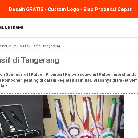
Desain GRATIS • Custom Logo • Siap Produksi Cepat
BUNGI KAMI
inar Murah & Eksklusif di Tangerang
sif di Tangerang
n Seminar kit | Pulpen Promosi | Pulpen souvenir| Pulpen merchanda
komponen penting di dalam kegiatan seminar. Biasanya di Paket Semin
but.