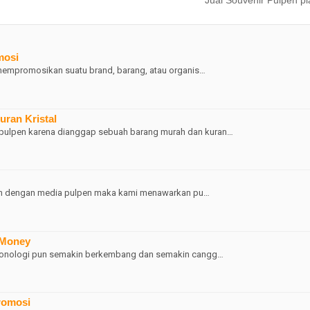
Jual Souvenir Pulpen pl
mosi
 mempromosikan suatu brand, barang, atau organis…
uran Kristal
ulpen karena dianggap sebuah barang murah dan kuran…
han dengan media pulpen maka kami menawarkan pu…
-Money
ekonologi pun semakin berkembang dan semakin cangg…
Promosi