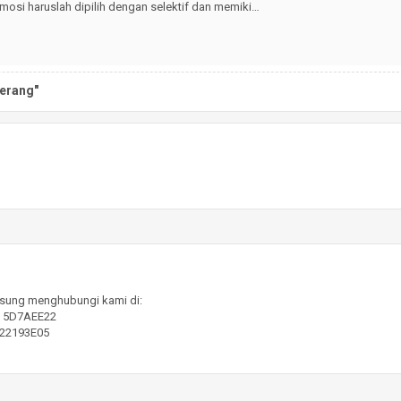
osi haruslah dipilih dengan selektif dan memiki…
gerang"
gsung menghubungi kami di:
 : 5D7AEE22
: 22193E05