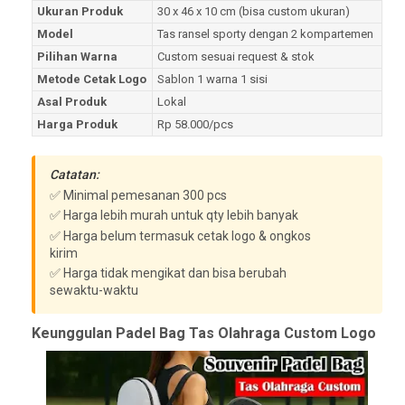
Ukuran Produk
30 x 46 x 10 cm (bisa custom ukuran)
Model
Tas ransel sporty dengan 2 kompartemen
Pilihan Warna
Custom sesuai request & stok
Metode Cetak Logo
Sablon 1 warna 1 sisi
Asal Produk
Lokal
Harga Produk
Rp 58.000/pcs
Catatan:
✅ Minimal pemesanan 300 pcs
✅ Harga lebih murah untuk qty lebih banyak
✅ Harga belum termasuk cetak logo & ongkos
kirim
✅ Harga tidak mengikat dan bisa berubah
sewaktu-waktu
Keunggulan Padel Bag Tas Olahraga Custom Logo