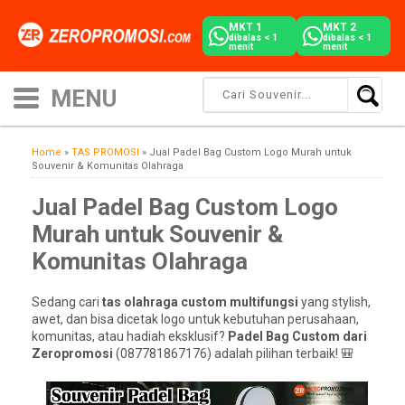
MKT 1
MKT 2
dibalas < 1
dibalas < 1
menit
menit
Home
»
TAS PROMOSI
»
Jual Padel Bag Custom Logo Murah untuk
Souvenir & Komunitas Olahraga
Jual Padel Bag Custom Logo
Murah untuk Souvenir &
Komunitas Olahraga
Sedang cari
tas olahraga custom multifungsi
yang stylish,
awet, dan bisa dicetak logo untuk kebutuhan perusahaan,
komunitas, atau hadiah eksklusif?
Padel Bag Custom dari
Zeropromosi
(087781867176) adalah pilihan terbaik! 🎒