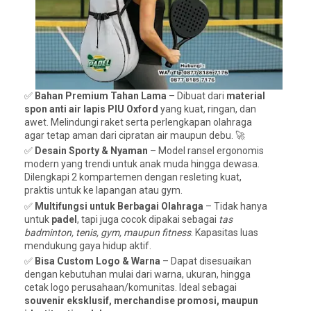
✅
Bahan Premium Tahan Lama
– Dibuat dari
material
spon anti air lapis PIU Oxford
yang kuat, ringan, dan
awet. Melindungi raket serta perlengkapan olahraga
agar tetap aman dari cipratan air maupun debu. 🚀
✅
Desain Sporty & Nyaman
– Model ransel ergonomis
modern yang trendi untuk anak muda hingga dewasa.
Dilengkapi 2 kompartemen dengan resleting kuat,
praktis untuk ke lapangan atau gym.
✅
Multifungsi untuk Berbagai Olahraga
– Tidak hanya
untuk
padel
, tapi juga cocok dipakai sebagai
tas
badminton, tenis, gym, maupun fitness
. Kapasitas luas
mendukung gaya hidup aktif.
✅
Bisa Custom Logo & Warna
– Dapat disesuaikan
dengan kebutuhan mulai dari warna, ukuran, hingga
cetak logo perusahaan/komunitas. Ideal sebagai
souvenir eksklusif, merchandise promosi, maupun