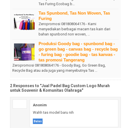
Tas Furing Ecobag b…
Tas Spunbond, Tas Non Woven, Tas
Furing
Zeropromosi 081808064176 - Kami
menyediakan berbagai macam tas kain dari
bahan spunbond non woven, …
Produksi Goody bag - spunbond bag -
go green bag - canvas bag - recycle bag
- furing bag - goodie bag - tas kanvas -
tas promosi Tangerang
Zeropromosi 081808064176 - Goody Bag, Go Green Bag,
Recycle Bag atau ada juga yang menyebutnya Tas …
2 Responses to "Jual Padel Bag Custom Logo Murah
untuk Souvenir & Komunitas Olahraga"
Anonim
Wahh tas model baru nih
Balas