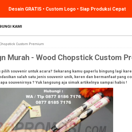
Desain GRATIS • Custom Logo • Siap Produksi Cepat
BUNGI KAMI
 Chopstick Custom Premium
gn Murah - Wood Chopstick Custom P
 pilih souvenir untuk acara? Sekarang kamu gaperlu bingung lagi karen
sikan salah satu jenis souvenir unik, keren dan bermanfaat yang c
 apa souvenirnya ? Yuk langsung aja simak artikelnya sampai habis !