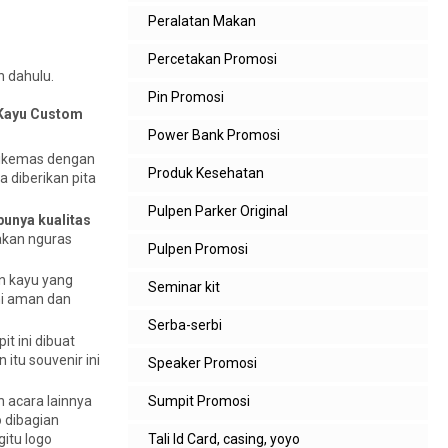
Peralatan Makan
Percetakan Promosi
h dahulu.
Pin Promosi
t Kayu Custom
Power Bank Promosi
 dikemas dengan
Produk Kesehatan
a diberikan pita
Pulpen Parker Original
punya kualitas
 akan nguras
Pulpen Promosi
an kayu yang
Seminar kit
ni aman dan
Serba-serbi
it ini dibuat
itu souvenir ini
Speaker Promosi
Sumpit Promosi
n acara lainnya
o dibagian
Tali Id Card, casing, yoyo
itu logo