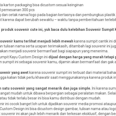
ta karton packaging bisa dicustom sesuai keinginan
al pemesanan 300 pcs
 dan cetak nama/logo pada bagian kertasnya dan pembungkus plastik
at karena dapat berubah sewaktu – waktu tanpa pemberitahuan terlebi
 produk souvenir cute ini, yuk baca dulu kelebihan Souvenir Sumpi
ouvenir kamu terlihat menjadi lebih mewah
karena sumpit cantik ini
n tulisan nama serta ucapan terimakasih, ditambah lagi souvenir ini jug
ni akan menjadi souvenir bermanfaat bagi siapapun yang menerima.
umpit Kayu Custom Design ini
dijual dengan harga yang murah tetapi 
iin sumpit ini sebagai souvenir kamu, dijamin akan bermanfaat dan gak
ouvenir yang awet
karena souvenir sumpit ini terbuat dari material bah
ingga kalian tidak perlu khawatir saat menggunakannya karena produk i
 satu souvenir yang sangat menarik dan juga simple.
Ini karena sump
ngat mudah untuk dibawa berpergian sebagai peralatan makan. Selain 
atau tidak terlalu besar ini bisa kamu distribusi dengan mudah.
ir ini cocok banget loh untuk dijadikan souvenir media promosi ataupu
Custom Design ini bisa dicustom design gambar, tulisan nama atau log
uvenir ini akan jauh lebih menarik dan terkesan eksklusif, dengan beg