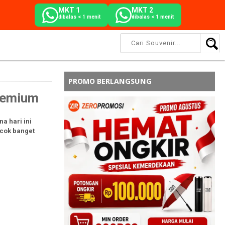
MKT 1
MKT 2
dibalas < 1 menit
dibalas < 1 menit
PROMO BERLANGSUNG
remium
a hari ini
ocok banget