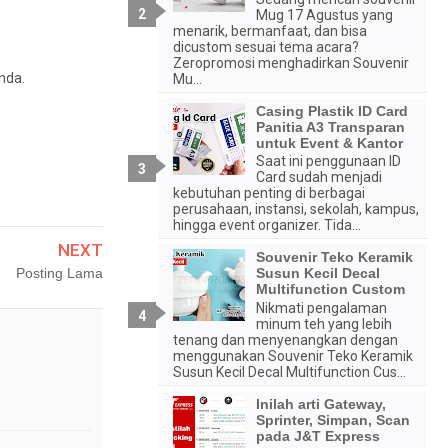
Mug 17 Agustus yang
menarik, bermanfaat, dan bisa
dicustom sesuai tema acara?
Zeropromosi menghadirkan Souvenir
nda.
Mu...
Casing Plastik ID Card
Panitia A3 Transparan
untuk Event & Kantor
Saat ini penggunaan ID
Card sudah menjadi
kebutuhan penting di berbagai
perusahaan, instansi, sekolah, kampus,
hingga event organizer. Tida...
NEXT
Souvenir Teko Keramik
Posting Lama
Susun Kecil Decal
Multifunction Custom
Nikmati pengalaman
minum teh yang lebih
tenang dan menyenangkan dengan
menggunakan Souvenir Teko Keramik
Susun Kecil Decal Multifunction Cus...
Inilah arti Gateway,
Sprinter, Simpan, Scan
pada J&T Express