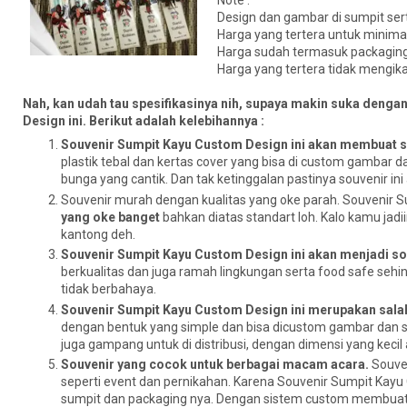
Note :
Design dan gambar di sumpit ser
Harga yang tertera untuk minim
Harga sudah termasuk packaging
Harga yang tertera tidak mengik
Nah, kan udah tau spesifikasinya nih, supaya makin suka dengan
Design ini. Berikut adalah kelebihannya :
Souvenir Sumpit Kayu Custom Design ini akan membuat s
plastik tebal dan kertas cover yang bisa di custom gambar da
bunga yang cantik. Dan tak ketinggalan pastinya souvenir i
Souvenir murah dengan kualitas yang oke parah. Souvenir S
yang oke banget
bahkan diatas standart loh. Kalo kamu jad
kantong deh.
Souvenir Sumpit Kayu Custom Design ini akan menjadi s
berkualitas dan juga ramah lingkungan serta food safe seh
tidak berbahaya.
Souvenir Sumpit Kayu Custom Design ini merupakan salah
dengan bentuk yang simple dan bisa dicustom gambar dan sa
juga gampang untuk di distribusi, dengan dimensi yang kecil 
Souvenir yang cocok untuk berbagai macam acara.
Souven
seperti event dan pernikahan. Karena Souvenir Sumpit Kayu 
sumpit dan packaging nya. Dengan sistem custom membuat so