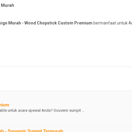
r Murah
esign Murah - Wood Chopstick Custom Premium
bermanfaat untuk A
mium
able untuk acara spesial Anda? Souvenir sumpit …
h - Souvenir Sumpit Termurah