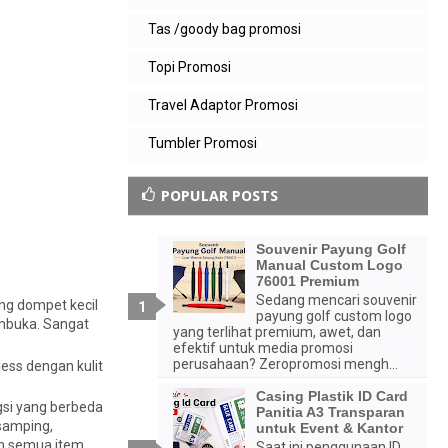
Tas /goody bag promosi
Topi Promosi
Travel Adaptor Promosi
Tumbler Promosi
POPULAR POSTS
Souvenir Payung Golf
Manual Custom Logo
76001 Premium
Sedang mencari souvenir
ng dompet kecil
payung golf custom logo
embuka. Sangat
yang terlihat premium, awet, dan
efektif untuk media promosi
perusahaan? Zeropromosi mengh...
ess dengan kulit
Casing Plastik ID Card
gsi yang berbeda
Panitia A3 Transparan
 samping,
untuk Event & Kantor
kan semua item
Saat ini penggunaan ID