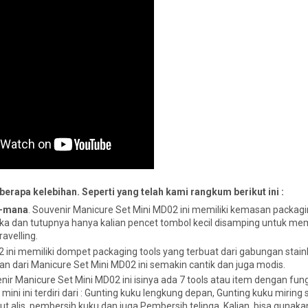
erapa kelebihan. Seperti yang telah kami rangkum berikut ini :
a-mana
. Souvenir Manicure Set Mini MD02 ini memiliki kemasan packagi
a buka dan tutupnya hanya kalian pencet tombol kecil disamping untuk m
avelling.
ini memiliki dompet packaging tools yang terbuat dari gabungan stainl
n dari Manicure Set Mini MD02 ini semakin cantik dan juga modis.
ir Manicure Set Mini MD02 ini isinya ada 7 tools atau item dengan fun
ini ini terdiri dari : Gunting kuku lengkung depan, Gunting kuku miring
abut alis, pembersih kuku dan juga Pembersih telinga. Kalian bisa guna