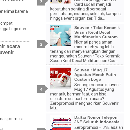
Card sudah menjadi
kebutuhan penting di berbagai
penerima karena
perusahaan, instansi, sekolah, kampus,
hingga event organizer. Tida...
 dompet
Souvenir Teko Keramik
ingga Logo dan
Susun Kecil Decal
Multifunction Custom
Nikmati pengalaman
ir acara
minum teh yang lebih
tenang dan menyenangkan dengan
uvenir
menggunakan Souvenir Teko Keramik
Susun Kecil Decal Multifunction Cus...
Souvenir Mug 17
Agustus Merah Putih
Custom Logo
Sedang mencari souvenir
Mug 17 Agustus yang
menarik, bermanfaat, dan bisa
dicustom sesuai tema acara?
Zeropromosi menghadirkan Souvenir
Mu...
Daftar Nomor Telepon
nar, promosi
JNE Seluruh Indonesia
Zeropromosi – JNE adalah
ah.