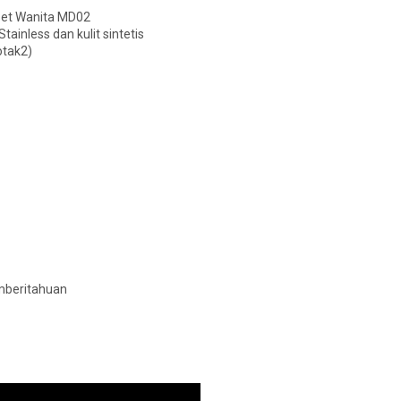
Set Wanita MD02
tainless dan kulit sintetis
otak2)
mberitahuan