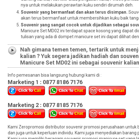
nya untuk melakukan perawtan kuku sendiri dirumah deh.
Souvenir yang bermanfaat dan akan terus disimpan.
Souve
akan terus bermanfaat untuk membersihkan kuku baik tangan
Souvenir yang sangat cocok untuk dijadikan sebagai sou
Manicure Set MD02 ini terdapat space kosong yang dapat dic
tulisan yang ada di dompet manicure set ini dapat dilihat de
Nah gimana temen temen, tertarik untuk menj
kalian ? Yuk segera jadikan hadiah dan souven
Manicure Set MD02 ini sebagai souvenir kalian
Info pemesanan bisa langsung hubungi kami di :
Marketing 1 : 0877 8186 7176
Marketing 2 : 0877 8185 7176
Kami Zeropromosi distributor souvenir promosi perusahaan untuk b
dan juga untuk keperluan individu. Kami juga menyediakan barang 
Kami juga memiliki beragam souvenir promosi manicure set yang l