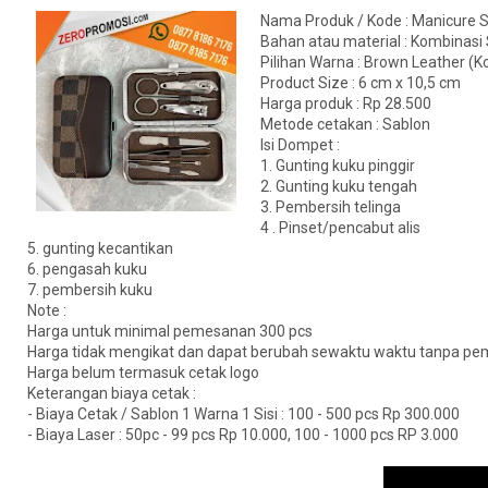
Nama Produk / Kode : Manicure 
Bahan atau material : Kombinasi S
Pilihan Warna : Brown Leather (K
Product Size : 6 cm x 10,5 cm
Harga produk : Rp 28.500
Metode cetakan : Sablon
Isi Dompet :
1. Gunting kuku pinggir
2. Gunting kuku tengah
3. Pembersih telinga
4 . Pinset/pencabut alis
5. gunting kecantikan
6. pengasah kuku
7. pembersih kuku
Note :
Harga untuk minimal pemesanan 300 pcs
Harga tidak mengikat dan dapat berubah sewaktu waktu tanpa pe
Harga belum termasuk cetak logo
Keterangan biaya cetak :
- Biaya Cetak / Sablon 1 Warna 1 Sisi : 100 - 500 pcs Rp 300.000
- Biaya Laser : 50pc - 99 pcs Rp 10.000, 100 - 1000 pcs RP 3.000