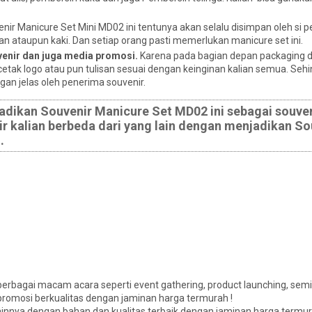
nir Manicure Set Mini MD02 ini tentunya akan selalu disimpan oleh si 
 ataupun kaki. Dan setiap orang pasti memerlukan manicure set ini.
venir dan juga media promosi.
Karena pada bagian depan packaging
etak logo atau pun tulisan sesuai dengan keinginan kalian semua. Seh
ngan jelas oleh penerima souvenir.
adikan Souvenir Manicure Set MD02 ini sebagai souven
ir kalian berbeda dari yang lain dengan menjadikan So
.
erbagai macam acara seperti event gathering, product launching, semi
promosi berkualitas dengan jaminan harga termurah !
ainnya dengan bahan dan kualitas terbaik dengan jaminan harga termur