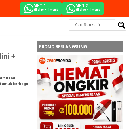
MKT 1
MKT 2
dibalas < 1 menit
dibalas < 1 menit
PROMO BERLANGSUNG
ini +
t ? Kami
t untuk berbagai