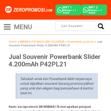
MKT 1
MKT 2
dibalas < 1
dibalas < 1
menit
menit
Home
»
BARANG PROMOSI DAN SOUVENIR
»
Powerbank promosi
»
Jual
Souvenir Powerbank Slider 4.200mAh P42PL21
Jual Souvenir Powerbank Slider
4.200mAh P42PL21
Tahukah anda kini Powerbank lebih terpercaya
untuk dijadikan souvenir barang promosi pilihan
yang unik dan elegan bagi perusahaan & kantor
saat ini.
Kami zeropromosi 081808064176 merupakan penjual