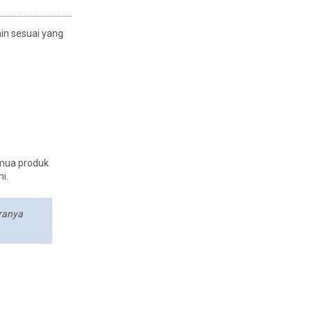
ain sesuai yang
emua produk
i.
iranya