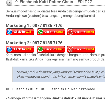
9. Flashdisk Kulit Police Chain – FDLT27
Semua model flashdisk diatas bisa Anda beli dengan mudah dari kami
Anda inginkan (custom) bisa langsung menghubungi kami di :
Marketing 1 : 0877 8186 7176
Marketing 2 : 0877 8185 7176
Kami menjual aneka flashdisk kulit dengan harga murah. Namun pro
flashdisk kami. Jika Anda ingin kejelasan tentang semua produk dari 
Semua produk flashdisk yang kami jual terbuat dari kulit pi
akan mengecewakan Anda. Ini komitmen kami sebagai penjual 
USB Flashdisk Kulit - USB Flashdisk Souvenir Promosi
» Semoga informasi mengenai
Jual flashdisk kulit unik & menar