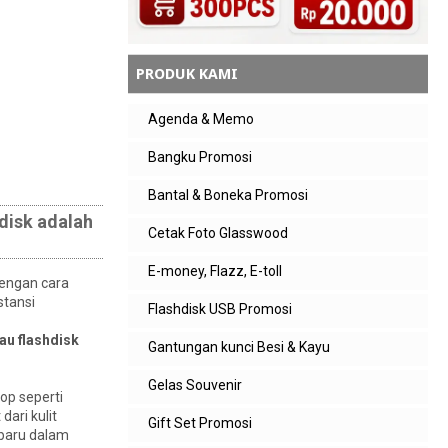
PRODUK KAMI
Agenda & Memo
Bangku Promosi
Bantal & Boneka Promosi
disk adalah
Cetak Foto Glasswood
E-money, Flazz, E-toll
dengan cara
stansi
Flashdisk USB Promosi
au flashdisk
Gantungan kunci Besi & Kayu
Gelas Souvenir
op seperti
dari kulit
Gift Set Promosi
e baru dalam