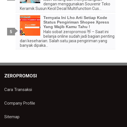
dengan menggunakan Souvenir Teko
Keramik Susun Kecil Decal Multifunction Cus...
Ternyata Ini Lho Arti Setiap Kode
Status Pengiriman Shopee Xpress
Yang Wajib Kamu Tahu !
Halo sobat zeropromosi 👋 – Saat ini
belanja online sudah jadi bagian penting
dari keseharian. Salah satu jasa pengiriman yang
banyak dipaka...
ZEROPROMOSI
Cara Transaksi
Company Profile
Sitemap