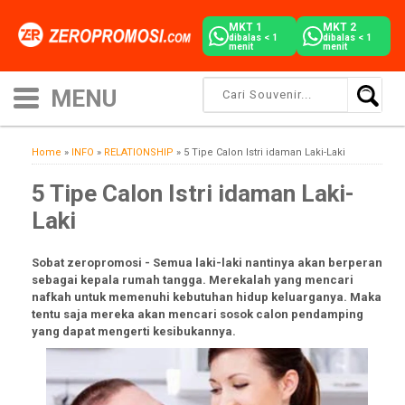
MKT 1
MKT 2
dibalas < 1
dibalas < 1
menit
menit
Home
»
INFO
»
RELATIONSHIP
»
5 Tipe Calon Istri idaman Laki-Laki
5 Tipe Calon Istri idaman Laki-
Laki
Sobat zeropromosi - Semua laki-laki nantinya akan berperan
sebagai kepala rumah tangga. Merekalah yang mencari
nafkah untuk memenuhi kebutuhan hidup keluarganya. Maka
tentu saja mereka akan mencari sosok calon pendamping
yang dapat mengerti kesibukannya.