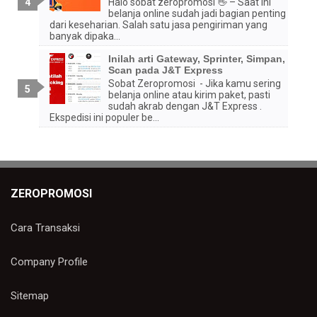
Halo sobat zeropromosi 👋 – Saat ini
belanja online sudah jadi bagian penting
dari keseharian. Salah satu jasa pengiriman yang
banyak dipaka...
Inilah arti Gateway, Sprinter, Simpan,
Scan pada J&T Express
Sobat Zeropromosi - Jika kamu sering
belanja online atau kirim paket, pasti
sudah akrab dengan J&T Express .
Ekspedisi ini populer be...
ZEROPROMOSI
Cara Transaksi
Company Profile
Sitemap