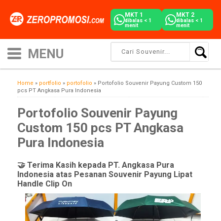
MKT 1
MKT 2
dibalas < 1
dibalas < 1
menit
menit
Home
»
portfolio
»
portofolio
»
Portofolio Souvenir Payung Custom 150
pcs PT Angkasa Pura Indonesia
Portofolio Souvenir Payung
Custom 150 pcs PT Angkasa
Pura Indonesia
🤝 Terima Kasih kepada PT. Angkasa Pura
Indonesia atas Pesanan Souvenir Payung Lipat
Handle Clip On