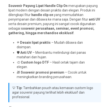
Souvenir Payung Lipat Handle Clip On
merupakan payung
lipat modern dengan desain praktis dan elegan. Produk ini
dilengkapi fitur
handle clip on
yang memudahkan
penyimpanan dan dibawa ke mana saja. Dengan fitur
anti UV
serta desain premium, payung ini sangat cocok digunakan
sebagai
souvenir perusahaan, seminar, event promosi,
gathering, hingga merchandise eksklusif
.
☂️
Desain lipat praktis
– Mudah dibawa dan
disimpan.
🛡️
Anti UV
– Membantu melindungi dari panas
matahari dan hujan.
🎨
Custom logo DTF
– Hasil cetak tajam dan
elegan.
🎁
Souvenir promosi premium
– Cocok untuk
meningkatkan branding perusahaan.
💡
Tip:
Tambahkan pouch atau kemasan custom logo
agar souvenir payung terlihat lebih eksklusif dan
profesional.