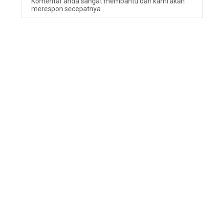
Komentar anda sangat membantu dan kami akan
merespon secepatnya