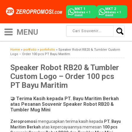
MKT 1
MKT 2
dibalas < 1
dibalas < 1
menit
menit
Home
»
portfolio
»
portofolio
»
Speaker Robot RB20 & Tumbler Custom
Logo – Order 100 pcs PT Bayu Maritim
Speaker Robot RB20 & Tumbler
Custom Logo – Order 100 pcs
PT Bayu Maritim
🤝 Terima Kasih kepada PT. Bayu Maritim Berkah
atas Pesanan Souvenir Speaker Robot RB20 &
Tumbler Mug Mini
Zeropromosi
mengucapkan terima kasih kepada
PT. Bayu
Maritim Berkah
atas kepercayaannya memesan
100 pcs