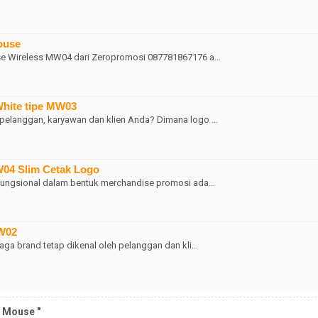
ouse
use Wireless MW04 dari Zeropromosi 087781867176 a…
White tipe MW03
 pelanggan, karyawan dan klien Anda? Dimana logo …
W04 Slim Cetak Logo
n fungsional dalam bentuk merchandise promosi ada…
MW02
aga brand tetap dikenal oleh pelanggan dan kli…
a Mouse "