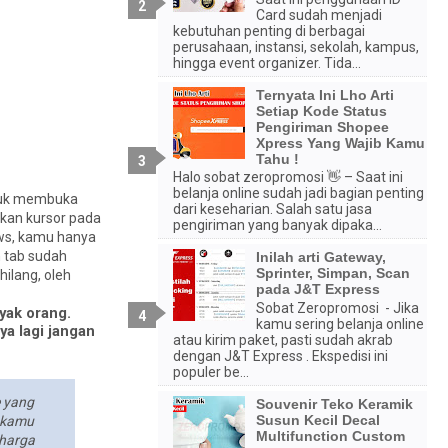
Card sudah menjadi
kebutuhan penting di berbagai
perusahaan, instansi, sekolah, kampus,
hingga event organizer. Tida...
Ternyata Ini Lho Arti
Setiap Kode Status
Pengiriman Shopee
Xpress Yang Wajib Kamu
Tahu !
Halo sobat zeropromosi 👋 – Saat ini
belanja online sudah jadi bagian penting
ntuk membuka
dari keseharian. Salah satu jasa
kan kursor pada
pengiriman yang banyak dipaka...
ows, kamu hanya
n tab sudah
Inilah arti Gateway,
Sprinter, Simpan, Scan
ilang, oleh
pada J&T Express
Sobat Zeropromosi - Jika
yak orang.
kamu sering belanja online
ya lagi jangan
atau kirim paket, pasti sudah akrab
dengan J&T Express . Ekspedisi ini
populer be...
e yang
Souvenir Teko Keramik
Susun Kecil Decal
, kamu
Multifunction Custom
 harga