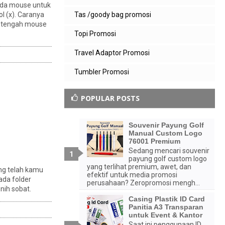
pada mouse untuk
Tas /goody bag promosi
 (x). Caranya
l tengah mouse
Topi Promosi
Travel Adaptor Promosi
Tumbler Promosi
POPULAR POSTS
Souvenir Payung Golf
Manual Custom Logo
76001 Premium
Sedang mencari souvenir
payung golf custom logo
yang terlihat premium, awet, dan
ng telah kamu
efektif untuk media promosi
ada folder
perusahaan? Zeropromosi mengh...
nih sobat.
Casing Plastik ID Card
Panitia A3 Transparan
untuk Event & Kantor
Saat ini penggunaan ID