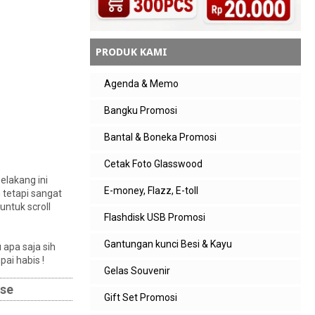
PRODUK KAMI
Agenda & Memo
Bangku Promosi
Bantal & Boneka Promosi
Cetak Foto Glasswood
elakang ini
E-money, Flazz, E-toll
 tetapi sangat
ntuk scroll
Flashdisk USB Promosi
Gantungan kunci Besi & Kayu
 apa saja sih
ai habis !
Gelas Souvenir
use
Gift Set Promosi