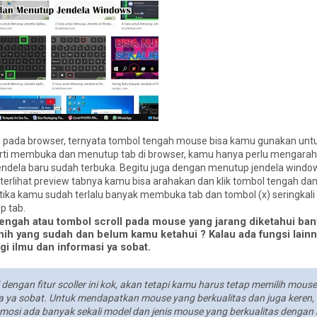
u pada browser, ternyata tombol tengah mouse bisa kamu gunakan u
erti membuka dan menutup tab di browser, kamu hanya perlu mengarah
jendela baru sudah terbuka. Begitu juga dengan menutup jendela wind
h terlihat preview tabnya kamu bisa arahakan dan klik tombol tengah da
ika kamu sudah terlalu banyak membuka tab dan tombol (x) seringkali h
p tab.
tengah atau tombol scroll pada mouse yang jarang diketahui ban
ih yang sudah dan belum kamu ketahui ? Kalau ada fungsi lainn
gi ilmu dan informasi ya sobat.
dengan fitur scoller ini kok, akan tetapi kamu harus tetap memilih mous
ama ya sobat. Untuk mendapatkan mouse yang berkualitas dan juga keren
omosi ada banyak sekali model dan jenis mouse yang berkualitas dengan