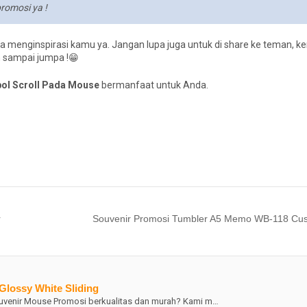
romosi ya !
sa menginspirasi kamu ya. Jangan lupa juga untuk di share ke teman, k
n sampai jumpa !😁
mbol Scroll Pada Mouse
bermanfaat untuk Anda.
r
Souvenir Promosi Tumbler A5 Memo WB-118 Cu
Glossy White Sliding
venir Mouse Promosi berkualitas dan murah? Kami m…