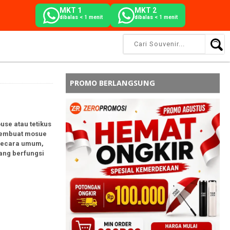
MKT 1
MKT 2
dibalas < 1 menit
dibalas < 1 menit
PROMO BERLANGSUNG
se atau tetikus
 membuat mosue
 secara umum,
ang berfungsi