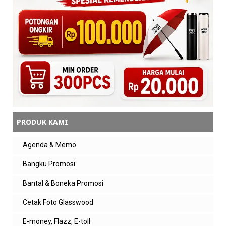
program diet jadi lebih efektif dan
konsisten.
Balas
monika
nice info
Balas
Balasan
PRODUK KAMI
admin zeropromosi
Terima kasih kak 🙏 Semoga artikel
Agenda & Memo
tentang penyebab diet gagal dan cara
mengatasinya dapat membantu
menjalani pola hidup yang lebih sehat
Bangku Promosi
dan konsisten.
Bantal & Boneka Promosi
Balas
Cetak Foto Glasswood
E-money, Flazz, E-toll