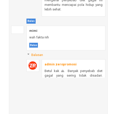
mengenai penyebab diet gagal ini
membantu mencapai pola hidup yang
lebih sehat.
Balas
mimi
wah fakta nih
Balas
Balasan
admin zeropromosi
Betul kak 🙏 Banyak penyebab diet
gagal yang sering tidak disadari.
Semoga artikel ini bisa menjadi
pengingat yang bermanfaat.
Balas
Anonim
Mug nya the best