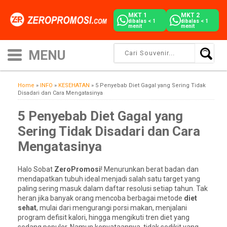
MKT 1
MKT 2
dibalas < 1
dibalas < 1
menit
menit
Home
»
INFO
»
KESEHATAN
»
5 Penyebab Diet Gagal yang Sering Tidak
Disadari dan Cara Mengatasinya
5 Penyebab Diet Gagal yang
Sering Tidak Disadari dan Cara
Mengatasinya
Halo Sobat
ZeroPromosi
! Menurunkan berat badan dan
mendapatkan tubuh ideal menjadi salah satu target yang
paling sering masuk dalam daftar resolusi setiap tahun. Tak
heran jika banyak orang mencoba berbagai metode
diet
sehat
, mulai dari mengurangi porsi makan, menjalani
program defisit kalori, hingga mengikuti tren diet yang