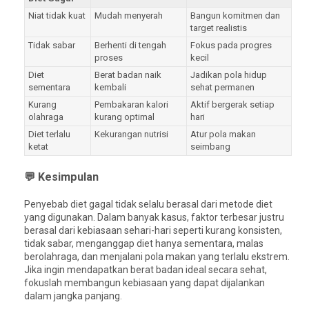
Niat tidak kuat
Mudah menyerah
Bangun komitmen dan
target realistis
Tidak sabar
Berhenti di tengah
Fokus pada progres
proses
kecil
Diet
Berat badan naik
Jadikan pola hidup
sementara
kembali
sehat permanen
Kurang
Pembakaran kalori
Aktif bergerak setiap
olahraga
kurang optimal
hari
Diet terlalu
Kekurangan nutrisi
Atur pola makan
ketat
seimbang
💬 Kesimpulan
Penyebab diet gagal tidak selalu berasal dari metode diet
yang digunakan. Dalam banyak kasus, faktor terbesar justru
berasal dari kebiasaan sehari-hari seperti kurang konsisten,
tidak sabar, menganggap diet hanya sementara, malas
berolahraga, dan menjalani pola makan yang terlalu ekstrem.
Jika ingin mendapatkan berat badan ideal secara sehat,
fokuslah membangun kebiasaan yang dapat dijalankan
dalam jangka panjang.