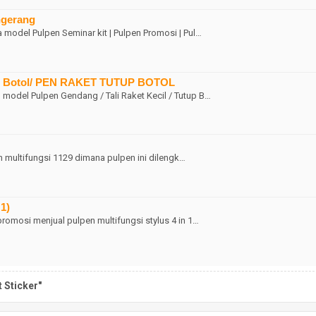
ngerang
odel Pulpen Seminar kit | Pulpen Promosi | Pul…
utup Botol/ PEN RAKET TUTUP BOTOL
odel Pulpen Gendang / Tali Raket Kecil / Tutup B…
en multifungsi 1129 dimana pulpen ini dilengk…
 1)
omosi menjual pulpen multifungsi stylus 4 in 1…
 Sticker"