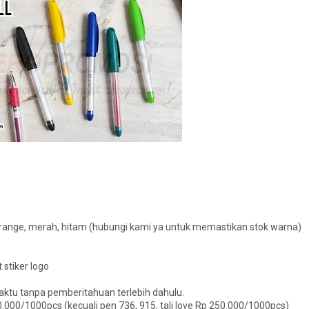
u, orange, merah, hitam (hubungi kami ya untuk memastikan stok warna)
 stiker logo
ktu tanpa pemberitahuan terlebih dahulu.
00.000/1000pcs (kecuali pen 736, 915, tali love Rp 250.000/1000pcs)