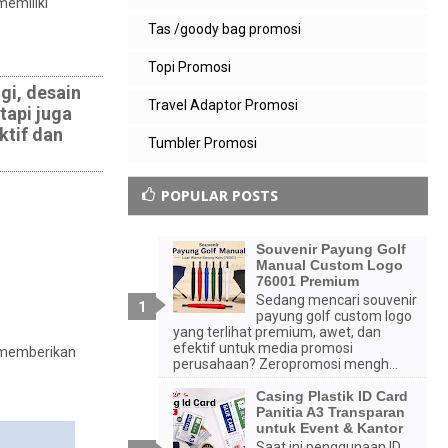
memiliki
Tas /goody bag promosi
Topi Promosi
gi, desain
Travel Adaptor Promosi
tapi juga
ktif dan
Tumbler Promosi
POPULAR POSTS
Souvenir Payung Golf
Manual Custom Logo
76001 Premium
Sedang mencari souvenir
payung golf custom logo
yang terlihat premium, awet, dan
efektif untuk media promosi
n memberikan
perusahaan? Zeropromosi mengh...
Casing Plastik ID Card
Panitia A3 Transparan
untuk Event & Kantor
Saat ini penggunaan ID