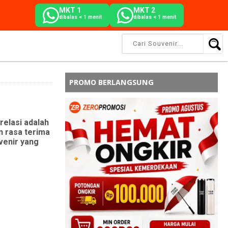
MKT 1
MKT 2
dibalas < 1 menit
dibalas < 1 menit
PROMO BERLANGSUNG
relasi adalah
n rasa terima
uvenir yang